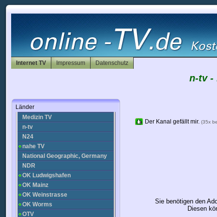
Internet Radio TV Cam
IT News
JobTV 24
Juwelo
Kegeln TV
Kiel TV
KWtv Wildau
Internet TV
Impressum
Datenschutz
Landtag Thüringen
n-tv -
Leipzig Fernsehen
Massive Mag TV
MDR
Länder
MDR - dabei ab zwei
Medizin TV
Der Kanal gefällt mir.
(35x b
n-tv
N24
nahe TV
National Geographic, Germany
NDR
OK Ludwigshafen
OK Mainz
OK Weinstrasse
Sie benötigen den Ad
OK Worms
Diesen kön
OTV