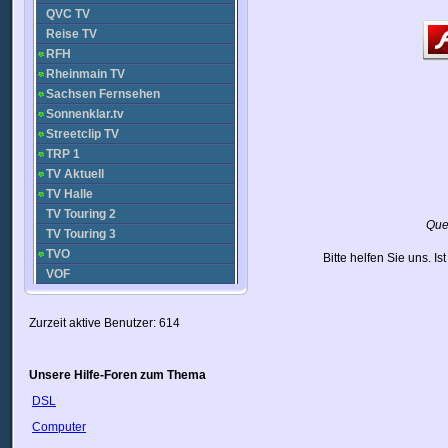
QVC TV
Reise TV
RFH
Rheinmain TV
Sachsen Fernsehen
Sonnenklar.tv
Streetclip TV
TRP 1
TV Aktuell
TV Halle
TV Touring 2
Que
TV Touring 3
TVO
Bitte helfen Sie uns. I
VOF
VRF Vogtland
Wetter.com
Zurzeit aktive Benutzer: 614
Worm TV
Bayern 3
Radio
Bayern 4 Klassik
Radio
Unsere Hilfe-Foren zum Thema
Bayern 5 aktuell
Radio
DSL
Bremen Vier
Radio
Computer
DLF Deutschlandfunk
Radio