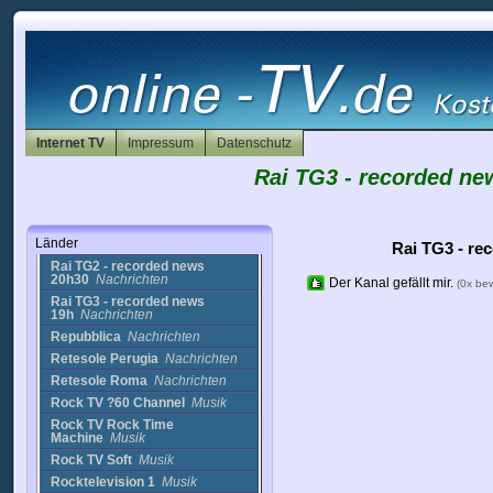
Oasi TV
Nachrichten
Onda TV
Nachrichten
PACETV
Nachrichten
Pelagos TV
Nachrichten
Piu Blu
Nachrichten
PNBox TV
Nachrichten
Internet TV
Prima Antenna
Impressum
Nachrichten
Datenschutz
Primocanale
Nachrichten
Rai TG3 - recorded ne
Radio Italia
Musik
RadioNapoli
Musik
Rai TG1 - recorded news
Länder
20h
Nachrichten
Rai TG3 - re
Rai TG2 - recorded news
20h30
Nachrichten
Der Kanal gefällt mir.
(0x be
Rai TG3 - recorded news
19h
Nachrichten
Repubblica
Nachrichten
Retesole Perugia
Nachrichten
Retesole Roma
Nachrichten
Rock TV ?60 Channel
Musik
Rock TV Rock Time
Machine
Musik
Rock TV Soft
Musik
Rocktelevision 1
Musik