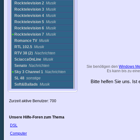
Rocktelevision 2
Musik
Rocktelevision 3
Musik
Rocktelevision 4
Musik
Rocktelevision 5
Musik
Rocktelevision 6
Musik
Rocktelevision 7
Musik
Romance TV
Musik
RTL 102.5
Musik
RTV 38 (2)
Nachrichten
SciaccaOnLine
Musik
Senato
Nachrichten
Sie benötigen den
Windows Me
Es kann bis zu eine
Sky 3 Channel 1
Nachrichten
SL 48
sonstige
Bitte helfen Sie uns. Is
Soft&Ballads
Musik
sottosopra
Nachrichten
Sportitalia 24
Sport
Zurzeit aktive Benutzer: 700
Star Sat
Nachrichten
Studio 100 TV
Nachrichten
Tef Channel
Nachrichten
Unsere Hilfe-Foren zum Thema
Tele 1
Sport
DSL
Tele 90
Nachrichten
Computer
Tele Boario
Nachrichten