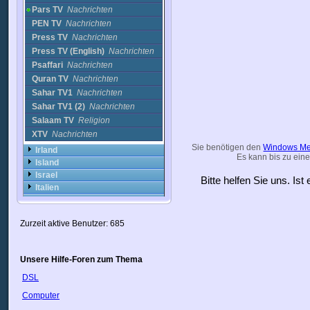
Pars TV
Nachrichten
PEN TV
Nachrichten
Press TV
Nachrichten
Press TV (English)
Nachrichten
Psaffari
Nachrichten
Quran TV
Nachrichten
Sahar TV1
Nachrichten
Sahar TV1 (2)
Nachrichten
Salaam TV
Religion
XTV
Nachrichten
Sie benötigen den
Windows Me
Irland
Es kann bis zu eine
Island
Israel
Bitte helfen Sie uns. Is
Italien
Japan
Jordan
Zurzeit aktive Benutzer: 685
Kanada
Kasachstan
Katar
Unsere Hilfe-Foren zum Thema
Kolumbien
Kongo
DSL
Korea
Computer
Kroatien