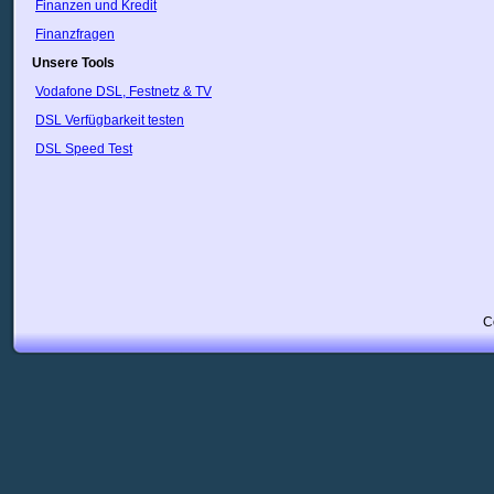
Kuwait
Finanzen und Kredit
Lettland
Finanzfragen
Libanon
Unsere Tools
Litauen
Luxemburg
Vodafone DSL, Festnetz & TV
Malta
DSL Verfügbarkeit testen
Marokko
Mazedonien
DSL Speed Test
Mexiko
Neukaledonien
NewZealand
Nicaragua
Niederlande
Norwegen
Pakistan
Panama
Peru
C
Philippinen
Polen
Portugal
Puerto Rico
Rumänien
Russland
Saudi-Arabien
Schweden