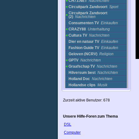
CH73.NET
Nachrichten
Circuitpark Zandvoort
Sport
Circuitpark Zandvoort
(2)
Nachrichten
Consumenten TV
Einkaufen
CRAZY88
Unterhaltung
Cultura TV
Nachrichten
Dier en natuur TV
Einkaufen
Fashion Guide TV
Einkaufen
Geloven (NCRV)
Religion
GPTV
Nachrichten
Graafschap TV
Nachrichten
Hilversum best
Nachrichten
Holland Doc
Nachrichten
Hollandse clips
Musik
HT1 Hausruck TV
Nachrichten
Imam alhussain
Religion
Zurzeit aktive Benutzer: 678
Jensen
Nachrichten
Jeugdjournaal
Nachrichten
journaal 24
Nachrichten
Unsere Hilfe-Foren zum Thema
KKN Regio TV
Nachrichten
DSL
Koningsplein Cam in
Amsterdam
Computer
(Netherlands)
Cams