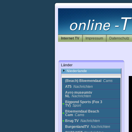
Kroatien
Kuwait
Lettland
Libanon
Litauen
Luxemburg
Malta
Internet TV
Impressum
Datenschutz
Marokko
Mazedonien
Mexiko
Neukaledonien
NewZealand
Länder
Nicaragua
Niederlande
(Beach) Bloemendaal
Cams
AT5
Nachrichten
Avro museumtv
NL
Nachrichten
Bigpond Sports (Fox 3
TV)
Sport
Bloemendaal Beach
Cam
Cams
Brug TV
Nachrichten
BurgenlandTV
Nachrichten