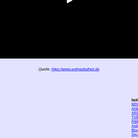
Quelle:
https://www.ardmediathek.de
bel
MD
Ant
AR
TV8
RBB
Ast
Blo
Deu