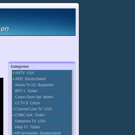
Kunst
Magie
Mode
Musik
Nachrichten
Politik
Radio
Regional
Reise
Religion
sonstige
Kategorien
1 Channel
Russland
ANTV
USA
ARD
Deutschland
Arena TV (2)
Bulgarien
BRT 1
Türkei
Carpe Diem Sat
Italien
CCTV 9
China
Channel Live TV
USA
CNBC türk
Türkei
Estepona TV
USA
Hilal TV
Türkei
HR fernsehen
Deutschland