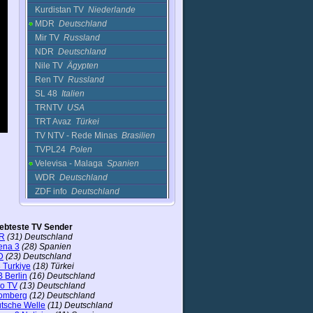
Kurdistan TV
Niederlande
MDR
Deutschland
Mir TV
Russland
NDR
Deutschland
Nile TV
Ägypten
Ren TV
Russland
SL 48
Italien
TRNTV
USA
TRT Avaz
Türkei
TV NTV - Rede Minas
Brasilien
TVPL24
Polen
Velevisa - Malaga
Spanien
WDR
Deutschland
ZDF info
Deutschland
ZDF neo
Deutschland
Spiele
iebteste TV Sender
Sport
R
(31) Deutschland
ena 3
(28) Spanien
Unterhaltung
D
(23) Deutschland
 Turkiye
(18) Türkei
 Berlin
(16) Deutschland
ro TV
(13) Deutschland
omberg
(12) Deutschland
tsche Welle
(11) Deutschland