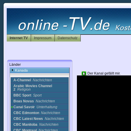
Haiti
Honduras
Hongkong
Indien
Indonesien
Irak
Iran
Internet TV
Impressum
Datenschutz
Irland
Island
Israel
Italien
Japan
Länder
Jordan
Kanada
Der Kanal gefällt mir.
A-Channel
Nachrichten
Arabic Movies Channel
2
Religion
BBC Sport
Sport
Boas Novas
Nachrichten
Canal Savoir
Unterhaltung
CBC Edmonton
Nachrichten
CBC Latest News
Nachrichten
CBC Manitoba
Nachrichten
CBC Montreal
Nachrichten