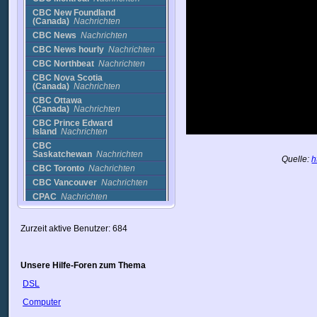
CBC New Foundland
(Canada)
Nachrichten
CBC News
Nachrichten
CBC News hourly
Nachrichten
CBC Northbeat
Nachrichten
CBC Nova Scotia
(Canada)
Nachrichten
CBC Ottawa
(Canada)
Nachrichten
CBC Prince Edward
Island
Nachrichten
CBC
Saskatchewan
Nachrichten
Quelle:
h
CBC Toronto
Nachrichten
CBC Vancouver
Nachrichten
CPAC
Nachrichten
CPAC 1 English
Politik
CPAC English
Politik
Zurzeit aktive Benutzer: 684
CPAC French
Politik
Emmanuel TV
Religion
Unsere Hilfe-Foren zum Thema
Good Friends TV
Religion
LCN
Nachrichten
DSL
LCN 2
Nachrichten
Computer
Miracle Channel
Religion