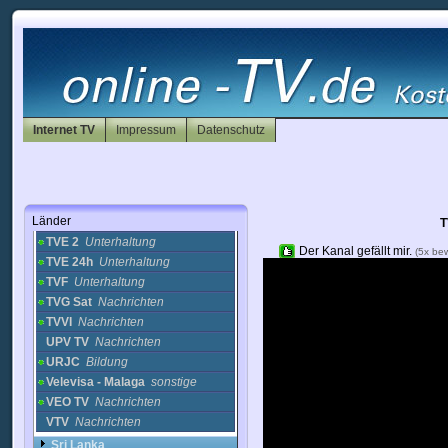
Tosiriar TV
Nachrichten
Turismo de sevilla TV
Reise
TV Almansa
Nachrichten
TV Amistad
Religion
TV Canaria
Nachrichten
TV Mas
Nachrichten
Internet TV
TV-Canarias-SAT
Impressum
Datenschutz
(2)
Nachrichten
TV3
Unterhaltung
TVCi
Nachrichten
TVE
Unterhaltung
Länder
TVE 1
Nachrichten
T
TVE 2
Unterhaltung
Der Kanal gefällt mir.
(5x be
TVE 24h
Unterhaltung
TVF
Unterhaltung
TVG Sat
Nachrichten
TVVI
Nachrichten
UPV TV
Nachrichten
URJC
Bildung
Velevisa - Malaga
sonstige
VEO TV
Nachrichten
VTV
Nachrichten
Sri Lanka