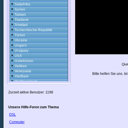
Südafrika
Syrien
Taiwan
Thailand
Trinidad
Tschechische Republik
Türkei
Ukraine
Ungarn
Uruguay
USA
Usbekistan
Que
Vatikan
Venezuela
Bitte helfen Sie uns. I
VietNam
Weißrussland
Zypern
Ägypten
Zurzeit aktive Benutzer: 1198
Österreich
Unsere Hilfe-Foren zum Thema
DSL
Computer