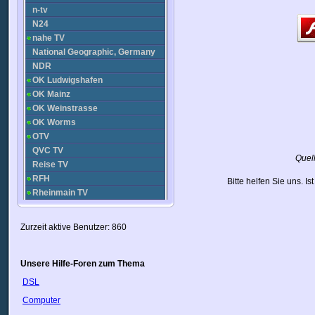
n-tv
N24
nahe TV
National Geographic, Germany
NDR
OK Ludwigshafen
OK Mainz
OK Weinstrasse
OK Worms
OTV
QVC TV
Quel
Reise TV
RFH
Bitte helfen Sie uns. I
Rheinmain TV
Sachsen Fernsehen
Sonnenklar.tv
Zurzeit aktive Benutzer: 860
Streetclip TV
TRP 1
TV Aktuell
Unsere Hilfe-Foren zum Thema
TV Halle
DSL
TV Touring 2
Computer
TV Touring 3