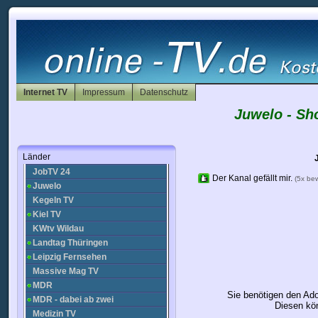
Clipland
DAF TV
Deluxe Music
Donau TV
Dresden Fernsehen
FashionGuide TV
FashionGuide TV Beauty
Internet TV
Impressum
Datenschutz
Flott-TV
Juwelo - Sh
gutenberg.tv
Halle cam
Internet Radio TV Cam
Länder
IT News
JobTV 24
Der Kanal gefällt mir.
(5x be
Juwelo
Kegeln TV
Kiel TV
KWtv Wildau
Landtag Thüringen
Leipzig Fernsehen
Massive Mag TV
MDR
Sie benötigen den Ad
MDR - dabei ab zwei
Diesen kön
Medizin TV