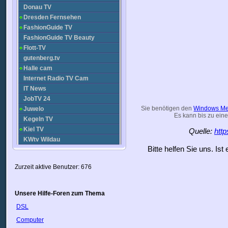
Donau TV
Dresden Fernsehen
FashionGuide TV
FashionGuide TV Beauty
Flott-TV
gutenberg.tv
Halle cam
Internet Radio TV Cam
IT News
JobTV 24
Sie benötigen den
Windows Me
Juwelo
Es kann bis zu eine
Kegeln TV
Kiel TV
Quelle:
htt
KWtv Wildau
Bitte helfen Sie uns. Is
Landtag Thüringen
Leipzig Fernsehen
Zurzeit aktive Benutzer: 676
Massive Mag TV
MDR
MDR - dabei ab zwei
Unsere Hilfe-Foren zum Thema
Medizin TV
DSL
n-tv
Computer
N24