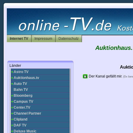
WDR
HR fernsehen
RBB Berlin
Kika
Deutsche Welle
München TV
NRW TV
Internet TV
Impressum
Datenschutz
Baden TV
Auktionhaus.
1-2-3 TV
AENA TV
Alex TV
Länder
ARD Tagesschau
Aukti
Astro TV
Der Kanal gefällt mir.
(0x be
Auktionhaus.tv
Auto TV
Bahn TV
Bloomberg
Campus TV
Center.TV
Channel Partner
Clipland
DAF TV
Deluxe Music