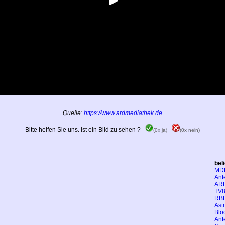
Quelle:
https://www.ardmediathek.de
Bitte helfen Sie uns. Ist ein Bild zu sehen ?
(0x ja)
(0x nein)
bel
MD
Ant
AR
TV8
RBB
Ast
Blo
Ant