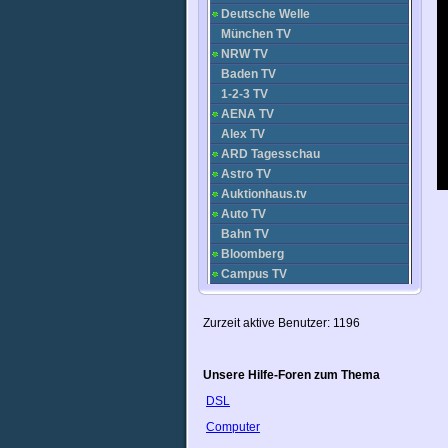
Deutsche Welle
München TV
NRW TV
Baden TV
1-2-3 TV
AENA TV
Alex TV
ARD Tagesschau
Astro TV
Auktionhaus.tv
Auto TV
Bahn TV
Bloomberg
Campus TV
Center.TV
Channel Partner
Zurzeit aktive Benutzer: 1196
Clipland
DAF TV
Deluxe Music
Unsere Hilfe-Foren zum Thema
Donau TV
DSL
Dresden Fernsehen
Computer
FashionGuide TV