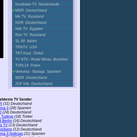
Kurdistan TV
Niederlande
MDR
Deutschland
Mir TV
Russland
NDR
Deutschland
Nile TV
Ägypten
Ren TV
Russland
SL 48
Italien
TRNTV
USA
TRT Avaz
Türkei
TV NTV - Rede Minas
Brasilien
TVPL24
Polen
Velevisa - Malaga
Spanien
WDR
Deutschland
ZDF info
Deutschland
ZDF neo
Deutschland
Spiele
iebteste TV Sender
Sport
R
(31) Deutschland
ena 3
(28) Spanien
Unterhaltung
D
(24) Deutschland
 Turkiye
(18) Türkei
 Berlin
(16) Deutschland
ro TV
(13) Deutschland
omberg
(12) Deutschland
ena 3 Noticias
(11) Spanien