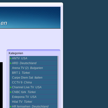
Kunst
Magie
Mode
Musik
Nachrichten
Politik
Radio
Regional
Reise
Religion
sonstige
Kategorien
1 Channel
Russland
ANTV
USA
ARD
Deutschland
Arena TV (2)
Bulgarien
BRT 1
Türkei
Carpe Diem Sat
Italien
CCTV 9
China
Channel Live TV
USA
CNBC türk
Türkei
Estepona TV
USA
Hilal TV
Türkei
HR fernsehen
Deutschland