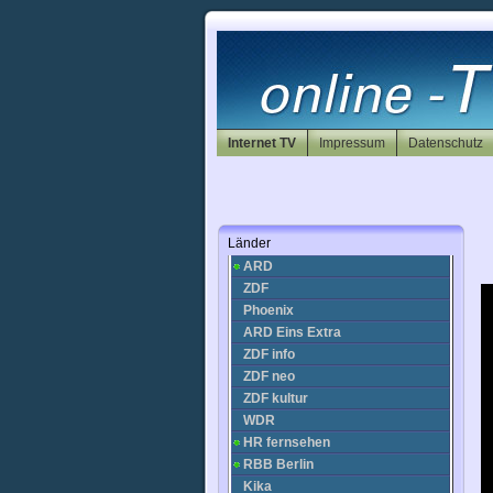
Internet TV
Impressum
Datenschutz
Deutschland
Länder
ARD
ZDF
Phoenix
ARD Eins Extra
ZDF info
ZDF neo
ZDF kultur
WDR
HR fernsehen
RBB Berlin
Kika