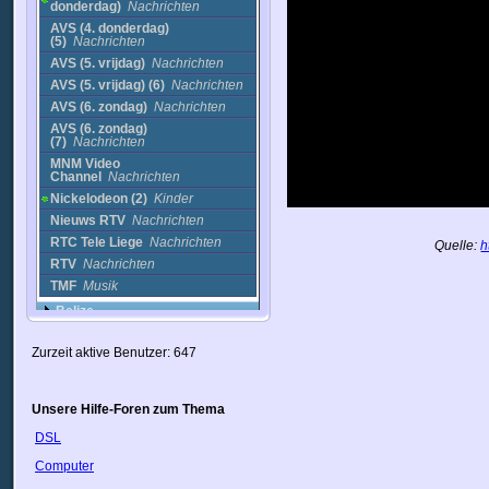
donderdag)
Nachrichten
AVS (4. donderdag)
(5)
Nachrichten
AVS (5. vrijdag)
Nachrichten
AVS (5. vrijdag) (6)
Nachrichten
AVS (6. zondag)
Nachrichten
AVS (6. zondag)
(7)
Nachrichten
MNM Video
Channel
Nachrichten
Nickelodeon (2)
Kinder
Nieuws RTV
Nachrichten
RTC Tele Liege
Nachrichten
Quelle:
h
RTV
Nachrichten
TMF
Musik
Belize
Benin
Bolivien
Zurzeit aktive Benutzer: 647
Bosnien Herzegowina
Brasilien
Unsere Hilfe-Foren zum Thema
Brunei
Bulgarien
DSL
Chile
Computer
China
Costa Rica