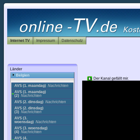
Deutschland
Afghanistan
Albanien
Algerien
Andorra
Internet TV
Impressum
Datenschutz
Antigua
Arabische Emirate
Argentinien
Armenien
Aserbaidschan
Länder
Australien
Belgien
Der Kanal gefällt mir.
AVS (1. maandag)
Nachrichten
AVS (1. maandag)
(2)
Nachrichten
AVS (2. dinsdag)
Nachrichten
AVS (2. dinsdag)
(3)
Nachrichten
AVS (3.
woensdag)
Nachrichten
AVS (3. woensdag)
(4)
Nachrichten
AVS (4.