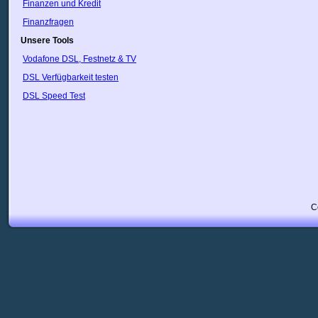
Russland
Finanzen und Kredit
Saudi-Arabien
Finanzfragen
Schweden
Unsere Tools
Schweiz
Slowakei
Vodafone DSL, Festnetz & TV
Slowenien
DSL Verfügbarkeit testen
Spanien
Sri Lanka
DSL Speed Test
Südafrika
Syrien
Taiwan
Thailand
Trinidad
Tschechische Republik
Türkei
Ukraine
Ungarn
C
Uruguay
USA
Usbekistan
Vatikan
Venezuela
VietNam
Weißrussland
Zypern