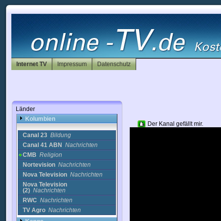
Indien
Indonesien
Irak
Iran
Irland
Island
Israel
Internet TV
Impressum
Datenschutz
Italien
Japan
Jordan
Kanada
Kasachstan
Länder
Katar
Kolumbien
Der Kanal gefällt mir.
Canal 23
Bildung
Canal 41 ABN
Nachrichten
CMB
Religion
Nortevision
Nachrichten
Nova Television
Nachrichten
Nova Television
(2)
Nachrichten
RWC
Nachrichten
TV Agro
Nachrichten