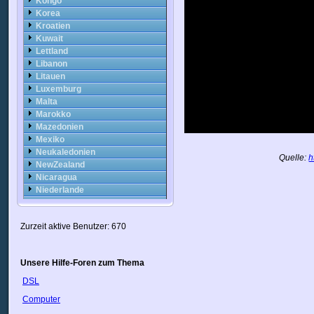
Kongo
Korea
Kroatien
Kuwait
Lettland
Libanon
Litauen
Luxemburg
Malta
Marokko
Mazedonien
Mexiko
Neukaledonien
Quelle:
h
NewZealand
Nicaragua
Niederlande
Norwegen
Pakistan
Zurzeit aktive Benutzer: 670
Panama
Peru
Philippinen
Unsere Hilfe-Foren zum Thema
Polen
Portugal
DSL
Puerto Rico
Computer
Rumänien