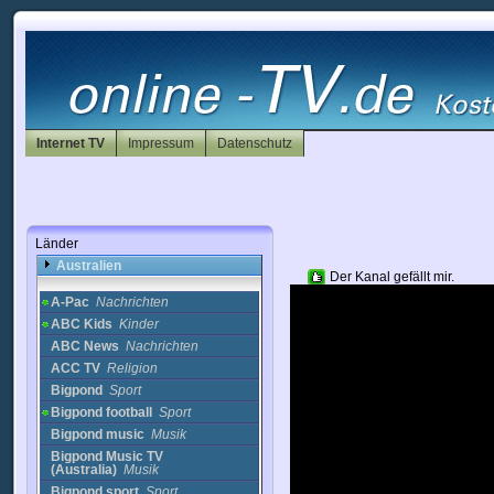
Deutschland
Afghanistan
Albanien
Algerien
Internet TV
Impressum
Datenschutz
Andorra
Antigua
Arabische Emirate
Argentinien
Armenien
Länder
Aserbaidschan
Australien
Der Kanal gefällt mir.
A-Pac
Nachrichten
ABC Kids
Kinder
ABC News
Nachrichten
ACC TV
Religion
Bigpond
Sport
Bigpond football
Sport
Bigpond music
Musik
Bigpond Music TV
(Australia)
Musik
Bigpond sport
Sport