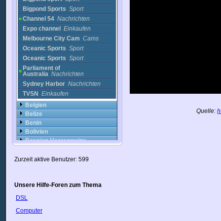
Bigpond Sports
Sport
Channel 54
Nachrichten
Expo channel
Einkaufen
Melbourne City Cam
Cams
Oceanic Sports
Sport
Oceanic Sports
Sport
Parliament of
Australia
Nachrichten
Sydney Harbor
Nachrichten
TVSN
Einkaufen
Belgien
Quelle:
h
Belize
Benin
Bolivien
Bosnien Herzegowina
Brasilien
Brunei
Zurzeit aktive Benutzer: 599
Bulgarien
Chile
Unsere Hilfe-Foren zum Thema
China
Costa Rica
DSL
Cote DIvoire
Computer
Dominikanische Republik
Dänemark