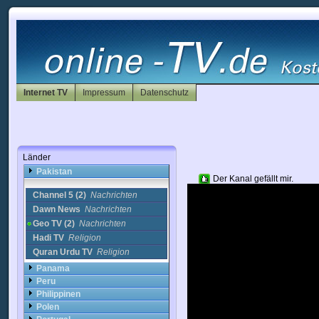
Lettland
Libanon
Litauen
Luxemburg
Malta
Marokko
Mazedonien
Internet TV
Impressum
Datenschutz
Mexiko
Neukaledonien
NewZealand
Nicaragua
Niederlande
Länder
Norwegen
Pakistan
Der Kanal gefällt mir.
Channel 5 (2)
Nachrichten
Dawn News
Nachrichten
Geo TV (2)
Nachrichten
Hadi TV
Religion
Quran Urdu TV
Religion
Panama
Peru
Philippinen
Polen