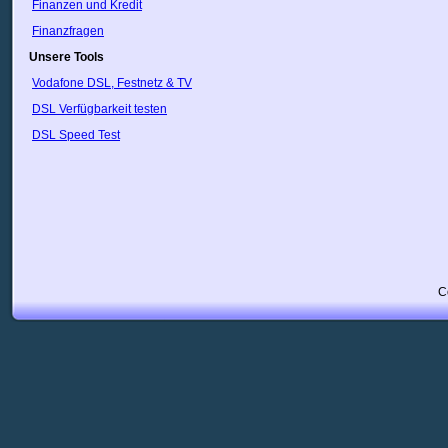
VietNam
Finanzen und Kredit
Weißrussland
Finanzfragen
Zypern
Unsere Tools
Ägypten
Österreich
Vodafone DSL, Festnetz & TV
DSL Verfügbarkeit testen
DSL Speed Test
C