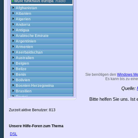
WDR funkhaus europa
Radio
Afghanistan
Albanien
Algerien
Andorra
Antigua
Arabische Emirate
Argentinien
Armenien
Aserbaidschan
Australien
Belgien
Belize
Benin
Sie benötigen den
Windows Me
Es kann bis zu eine
Bolivien
Bosnien Herzegowina
Quelle:
Brasilien
Brunei
Bitte helfen Sie uns. Is
Bulgarien
Chile
Zurzeit aktive Benutzer: 813
China
Costa Rica
Cote DIvoire
Unsere Hilfe-Foren zum Thema
Dominikanische Republik
DSL
Dänemark