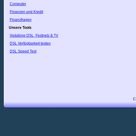
Ecuador
Computer
England
Finanzen und Kredit
Estland
Finnland
Finanzfragen
Frankreich
Unsere Tools
Georgia
Vodafone DSL, Festnetz & TV
Griechenland
Guyana
DSL Verfügbarkeit testen
Haiti
DSL Speed Test
Honduras
Hongkong
Indien
Indonesien
Irak
Iran
Irland
Island
Israel
C
Italien
Japan
Jordan
Kanada
Kasachstan
Katar
Kolumbien