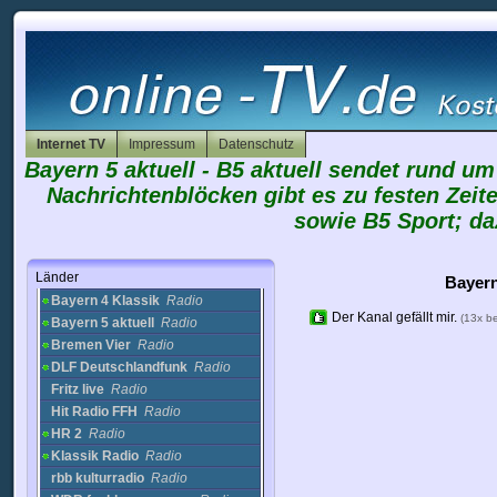
Sonnenklar.tv
Streetclip TV
TRP 1
TV Aktuell
TV Halle
TV Touring 2
Internet TV
Impressum
Datenschutz
TV Touring 3
Bayern 5 aktuell - B5 aktuell sendet rund u
TVO
VOF
Nachrichtenblöcken gibt es zu festen Zeit
VRF Vogtland
sowie B5 Sport; da
Wetter.com
Worm TV
Länder
Bayern 3
Radio
Bayern
Bayern 4 Klassik
Radio
Der Kanal gefällt mir.
(13x b
Bayern 5 aktuell
Radio
Bremen Vier
Radio
DLF Deutschlandfunk
Radio
Fritz live
Radio
Hit Radio FFH
Radio
HR 2
Radio
Klassik Radio
Radio
rbb kulturradio
Radio