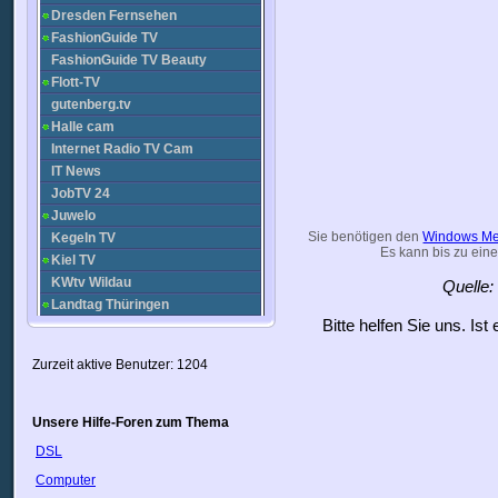
Dresden Fernsehen
FashionGuide TV
FashionGuide TV Beauty
Flott-TV
gutenberg.tv
Halle cam
Internet Radio TV Cam
IT News
JobTV 24
Juwelo
Sie benötigen den
Windows Me
Kegeln TV
Es kann bis zu eine
Kiel TV
KWtv Wildau
Quelle
Landtag Thüringen
Bitte helfen Sie uns. Is
Leipzig Fernsehen
Massive Mag TV
Zurzeit aktive Benutzer: 1204
MDR
MDR - dabei ab zwei
Medizin TV
Unsere Hilfe-Foren zum Thema
n-tv
DSL
N24
Computer
nahe TV