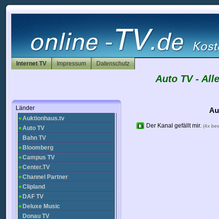
HR fernsehen
RBB Berlin
Kika
Deutsche Welle
München TV
NRW TV
Baden TV
Internet TV
Impressum
Datenschutz
1-2-3 TV
Auto TV - Al
AENA TV
Alex TV
ARD Tagesschau
Länder
Astro TV
Au
Auktionhaus.tv
Der Kanal gefällt mir.
(4x be
Auto TV
Bahn TV
Bloomberg
Campus TV
Center.TV
Channel Partner
Clipland
DAF TV
Deluxe Music
Donau TV