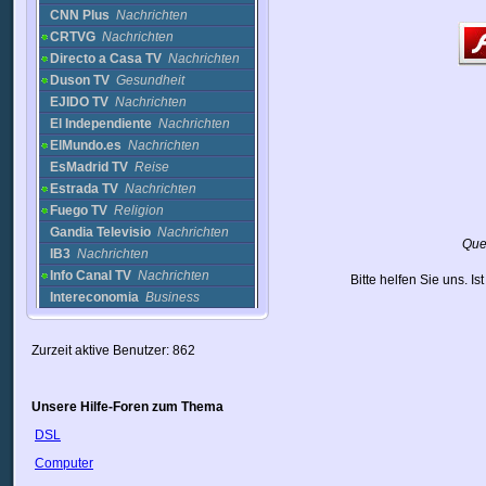
CNN Plus
Nachrichten
CRTVG
Nachrichten
Directo a Casa TV
Nachrichten
Duson TV
Gesundheit
EJIDO TV
Nachrichten
El Independiente
Nachrichten
ElMundo.es
Nachrichten
EsMadrid TV
Reise
Estrada TV
Nachrichten
Fuego TV
Religion
Gandia Televisio
Nachrichten
Que
IB3
Nachrichten
Info Canal TV
Nachrichten
Bitte helfen Sie uns. I
Intereconomia
Business
Localia TV
Musik
M95
Nachrichten
Zurzeit aktive Benutzer: 862
Mundo Magico
Magie
Ojos Solidarios
Nachrichten
Onda Cadiz
Nachrichten
Unsere Hilfe-Foren zum Thema
Onda Jerez
Nachrichten
DSL
RTV Insular
Nachrichten
Computer
RTVV
Nachrichten