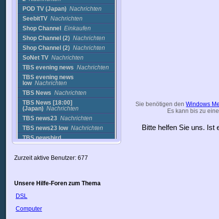
POD TV (Japan)
Nachrichten
SeebitTV
Nachrichten
Shop Channel
Einkaufen
Shop Channel (2)
Nachrichten
Shop Channel (2)
Nachrichten
SoNet TV
Nachrichten
TBS evening news
Nachrichten
TBS evening news
low
Nachrichten
TBS News
Nachrichten
TBS News [18:00]
Sie benötigen den
Windows Me
(Japan)
Nachrichten
Es kann bis zu eine
TBS news23
Nachrichten
Bitte helfen Sie uns. Is
TBS news23 low
Nachrichten
TBS newsbird
high
Nachrichten
TBS newsbird low
Nachrichten
Zurzeit aktive Benutzer: 677
Tsukuba, Ibaraki Cam
Cams
Tsukuba, Ibaraki
Pref
Nachrichten
Unsere Hilfe-Foren zum Thema
Yomiuri
Nachrichten
DSL
Jordan
Computer
Kanada
Kasachstan