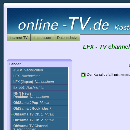
Israel
Italien
Japan
ANN News
Nachrichten
Channel J
Nachrichten
Daiwa Internet
Television
Nachrichten
Internet TV
Impressum
Datenschutz
Faith
Musik
LFX - TV channel
FNN
Nachrichten
HBC Radio Cam
Musik
IBN Lokmat (2)
Nachrichten
Länder
JAL TV
Nachrichten
JSTV
Nachrichten
Der Kanal gefällt mir.
(0x be
LFX
Nachrichten
LFX (Japan)
Nachrichten
lfx-bb2
Nachrichten
NNN News
Realtime
Nachrichten
Oh!Sama JPop
Musik
Oh!Sama JRock
Musik
Oh!sama TV Ch. 1
Musik
Oh!sama TV Ch. 2
Musik
Oh!sama TV Channel
2
Nachrichten