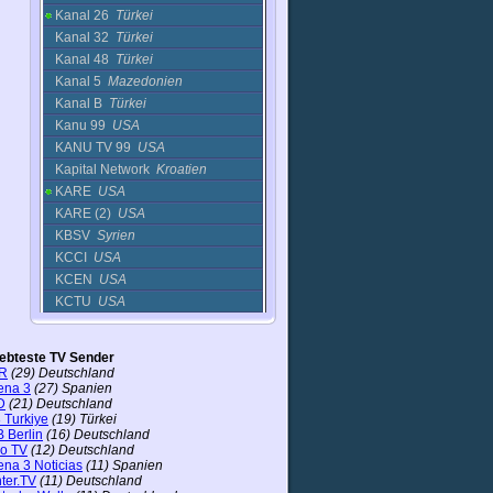
Kanal 26
Türkei
Kanal 32
Türkei
Kanal 48
Türkei
Kanal 5
Mazedonien
Kanal B
Türkei
Kanu 99
USA
KANU TV 99
USA
Kapital Network
Kroatien
KARE
USA
KARE (2)
USA
KBSV
Syrien
KCCI
USA
KCEN
USA
KCTU
USA
KCTU-LP
Frankreich
KCTV
Korea
iebteste TV Sender
KCTV JEJUDO
Korea
R
(29) Deutschland
ena 3
(27) Spanien
KDFW [FOX4 Dallas
USA
D
(21) Deutschland
KE TV
Thailand
 Turkiye
(19) Türkei
Kegeln TV
Deutschland
 Berlin
(16) Deutschland
ro TV
(12) Deutschland
KFVS
USA
ena 3 Noticias
(11) Spanien
KGO-TV - ABC 7 AccuWeather
ter.TV
(11) Deutschland
Now
USA