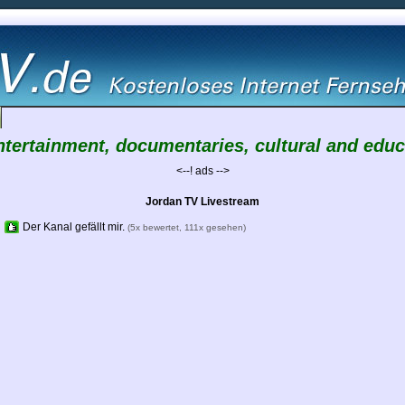
ntertainment, documentaries, cultural and edu
<--! ads -->
Jordan TV Livestream
Der Kanal gefällt mir.
(5x bewertet, 111x gesehen)