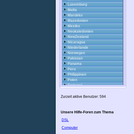
Luxemburg
Malta
Marokko
Mazedonien
Mexiko
Neukaledonien
NewZealand
Nicaragua
Niederlande
Norwegen
Pakistan
Panama
Peru
Philippinen
Polen
Portugal
Puerto Rico
Rumänien
Zurzeit aktive Benutzer: 594
Russland
Saudi-Arabien
Unsere Hilfe-Foren zum Thema
Schweden
Schweiz
DSL
Slowakei
Computer
Slowenien
Spanien