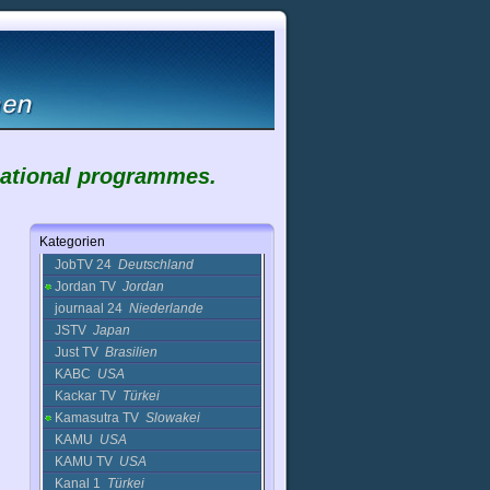
IT News
Deutschland
Ittv Sercanie
Frankreich
ITV 4
Frankreich
Ivorian TV
Cote DIvoire
Jaam-e-Jam 1
Iran
Jaam-e-Jam 2
Iran
Jaam-e-Jam 3
Iran
JAL TV
Japan
cational programmes.
JC TV
USA
Jeju MBC
Korea
Jensen
Niederlande
Kategorien
Jeugdjournaal
Niederlande
JobTV 24
Deutschland
Jordan TV
Jordan
journaal 24
Niederlande
JSTV
Japan
Just TV
Brasilien
KABC
USA
Kackar TV
Türkei
Kamasutra TV
Slowakei
KAMU
USA
KAMU TV
USA
Kanal 1
Türkei