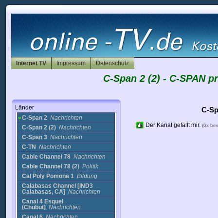
Bloomberg TV
Japan
Nachrichten
Bloomberg TV UK
Nachrichten
Bloomberg TV US
Business
Bloomberg TV US
(2)
Nachrichten
BYU TV
Bildung
Internet TV
Impressum
Datenschutz
BYU-TV
Religion
C-Span 2 (2) - C-SPAN p
BYWN
Sport
C-Span
Nachrichten
C-Span 1
Nachrichten
Länder
C-Span 1 (2)
Nachrichten
C-Sp
C-Span 2
Nachrichten
Der Kanal gefällt mir.
(0x be
C-Span 2 (2)
Nachrichten
C-Span 3
Nachrichten
C-TN
Nachrichten
Cable Channel 78
Nachrichten
Cable Channel 78 (2)
Politik
Cal Poly Pomona 1
Bildung
Calabasas Channel [IND3
Calabasas, CA]
Nachrichten
Canal 4 Esquel
(Chubut)
Nachrichten
Canal 6
Nachrichten