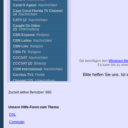
Canal 8 Agepe
Nachrichten
Cape Coral Florida TV Channel
14
Nachrichten
CATV 12
Nachrichten
Caught On Video
(2)
Unterhaltung
CBN Espanol
Religion
CBN Latino
Nachrichten
CBN Live
Religion
CBN-TV
Religion
CCCSAT
Nachrichten
Sie benötigen den
Windows Me
CCCSAT (2)
Bildung
Es kann bis zu eine
CDM International
Nachrichten
Bitte helfen Sie uns. Is
Cerritos TV3
Politik
Channel 125
Unterhaltung
Channel 6
Nachrichten
Channel 77
Nachrichten
Zurzeit aktive Benutzer: 660
Channel Live TV
sonstige
Cheetah Cam
Cams
Unsere Hilfe-Foren zum Thema
CHSTV
Nachrichten
DSL
Cinema 47
Film
City Cable 5
Politik
Computer
City channel 26
Politik