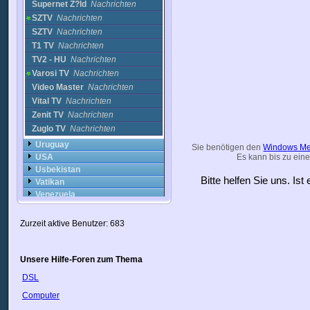
Supernet Z?ld
Nachrichten
SZTV
Nachrichten
SZTV
Nachrichten
T1 TV
Nachrichten
TV2 - HU
Nachrichten
Varosi TV
Nachrichten
Video Master
Nachrichten
Vital TV
Nachrichten
Zenit TV
Nachrichten
Zuglo TV
Nachrichten
Uruguay
Sie benötigen den
Windows Me
USA
Es kann bis zu eine
Usbekistan
Bitte helfen Sie uns. Is
Vatikan
Venezuela
VietNam
Weißrussland
Zurzeit aktive Benutzer: 683
Zypern
Ägypten
Österreich
Unsere Hilfe-Foren zum Thema
DSL
Computer