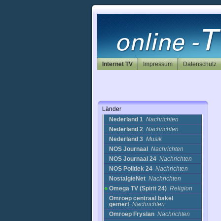
Koningsplein Cam in
Amsterdam
(Netherlands)
Cams
KRO Opvoeden doe je
zo
Kinder
Kurdistan TV
sonstige
Let?s Dance Show
1
Unterhaltung
Internet TV
LottoTv
Nachrichten
Impressum
Datenschutz
Maxx-xs
Film
Museum TV
Einkaufen
National Geographic
(HQ)
Reise
Länder
NDTV Imagine
Nachrichten
Nederland 1
Nachrichten
Nederland 2
Nachrichten
Nederland 3
Musik
NOS Journaal
Nachrichten
NOS Journaal 24
Nachrichten
NOS Politiek 24
Nachrichten
NostalgieNet
Nachrichten
Omega TV (Spirit 24)
Religion
Omroep centraal bakel
gemert
Nachrichten
Omroep Fryslan
Nachrichten