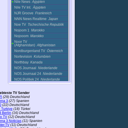
Nile News
Ägypten
Nile TV Int.
Ägypten
NJR Groove
Frankreich
NNN News Realtime
Japan
Noe TV
Tschechische Republik
Nojoom 1
Marokko
Nojooom
Marokko
Noor TV
(Afghanistan)
Afghanistan
Nordburgenland TV
Österreich
Nortevision
Kolumbien
Northbay
Kanada
NOS Journaal
Niederlande
NOS Journaal 24
Niederlande
NOS Politiek 24
Niederlande
NostalgieNet
Niederlande
Notie Express
Argentinien
iebteste TV Sender
Nova Television
Kolumbien
R
(29) Deutschland
ena 3
(27) Spanien
Nova Television (2)
Kolumbien
D
(22) Deutschland
NRJ Paris
Frankreich
 Turkiye
(18) Türkei
 Berlin
(16) Deutschland
NRK News TV
Norwegen
ro TV
(12) Deutschland
NRK Rogaland
Norwegen
ena 3 Noticias
(11) Spanien
ter.TV
(11) Deutschland
NRK3
Norwegen