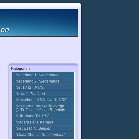
Nautik TV
Slowakei
NBA TV Daily
USA
NBC 4 News Raw
USA
NBC 8 KGW Portland
USA
NBC News
USA
NBC Plus - Los Angeles
USA
NBC WeatherPlus+
USA
NBC, WVIT ch30
USA
NBR
USA
NC News
China
NDTV Imagine
Niederlande
Kategorien
Nea TV
Griechenland
Nederland 1
Niederlande
Nederland 2
Niederlande
Net TV (2)
Malta
News 1
Thailand
Newschannel 8 Network
USA
Nezavisna Istarska Televizija
(NIT)
Tschechische Republik
NHK World TV
USA
Niagara Falls
Kanada
Nieuws RTV
Belgien
Nikaia Church
Griechenland