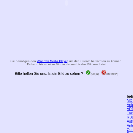
Sie benötigen den
Windows Media Player
, um den Stream betrachten zu können.
Es kann bis zu einer Minute dauern bis das Bild erscheint
Bitte helfen Sie uns. Ist ein Bild zu sehen ?
(0x ja)
(0x nein)
bel
MD
Ant
AR
TV8
RBB
Ast
Ant
Cen