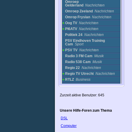
Omroep
Gelderland
Nachrichten
Omroep Zeeland
Nachrichten
Omrop Fryslan
Nachrichten
Oog TV
Nachrichten
PI6ATV
Nachrichten
Politiek 24
Nachrichten
PSV Eindhoven Training
Cam
Sport
PSV TV
Nachrichten
Radio 3 FM Cam
Musik
Radio 538 Cam
Musik
Regio 22
Nachrichten
Regio TV Utrecht
Nachrichten
RTLZ
Business
RTLZ - Low Band
Nachrichten
RTV Channel
Musik
Zurzeit aktive Benutzer: 645
Rtv channel
(Netherlands)
Nachrichten
RTV Drenthe
Nachrichten
Unsere Hilfe-Foren zum Thema
RTV Noord
Nachrichten
DSL
RTV Noord
Holland
Nachrichten
Computer
RTV Oost
Nachrichten