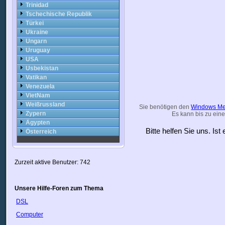
Trinidad
Tschechische Republik
Türkei
Ukraine
Ungarn
Uruguay
USA
Usbekistan
Vatikan
Venezuela
VietNam
Weißrussland
Sie benötigen den
Windows Me
Zypern
Es kann bis zu eine
Ägypten
Bitte helfen Sie uns. Is
Österreich
Zurzeit aktive Benutzer: 742
Unsere Hilfe-Foren zum Thema
DSL
Computer