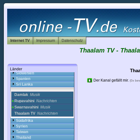
Pakistan
Panama
Peru
Philippinen
Polen
Portugal
Puerto Rico
Rumänien
Internet TV
Impressum
Datenschutz
Russland
Thaalam TV - Thaala
Saudi-Arabien
Schweden
Schweiz
Slowakei
Länder
Thaa
Slowenien
Spanien
Der Kanal gefällt mir.
(0x be
Sri Lanka
Damlak
Musik
Rupavahini
Nachrichten
Swarnavahini
Musik
Thaalam TV
Nachrichten
Südafrika
Syrien
Taiwan
Thailand