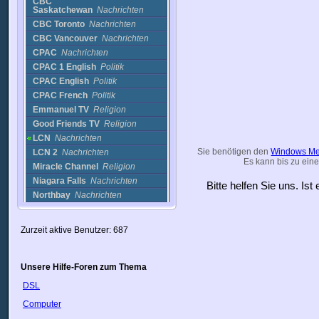
CBC
Saskatchewan
Nachrichten
CBC Toronto
Nachrichten
CBC Vancouver
Nachrichten
CPAC
Nachrichten
CPAC 1 English
Politik
CPAC English
Politik
CPAC French
Politik
Emmanuel TV
Religion
Good Friends TV
Religion
LCN
Nachrichten
Sie benötigen den
Windows Me
LCN 2
Nachrichten
Es kann bis zu eine
Miracle Channel
Religion
Niagara Falls
Nachrichten
Bitte helfen Sie uns. Is
Northbay
Nachrichten
Radio Canada (RDI)
Musik
RDI
Nachrichten
Zurzeit aktive Benutzer: 687
Salt and Light
Religion
Saskatchewan Legislative
Network
Nachrichten
Unsere Hilfe-Foren zum Thema
Shop TV (Canada)
Nachrichten
DSL
Shopping TVA
Einkaufen
SHOPTV Canada
Einkaufen
Computer
Tartagal
Nachrichten