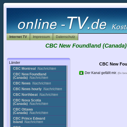
Japan
Jordan
Kanada
A-Channel
Nachrichten
Arabic Movies Channel
2
Religion
BBC Sport
Sport
Internet TV
Impressum
Datenschutz
Boas Novas
Nachrichten
CBC New Foundland (Canada) 
Canal Savoir
Unterhaltung
CBC Edmonton
Nachrichten
CBC Latest News
Nachrichten
Länder
CBC Manitoba
Nachrichten
CBC New Foun
CBC Montreal
Nachrichten
Der Kanal gefällt mir.
(0x be
CBC New Foundland
(Canada)
Nachrichten
CBC News
Nachrichten
CBC News hourly
Nachrichten
CBC Northbeat
Nachrichten
CBC Nova Scotia
(Canada)
Nachrichten
CBC Ottawa
(Canada)
Nachrichten
CBC Prince Edward
Island
Nachrichten