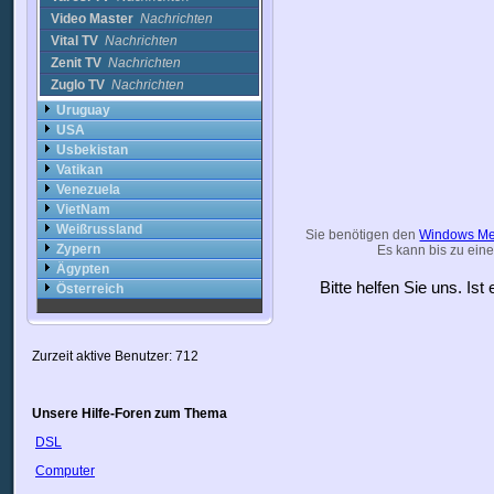
Video Master
Nachrichten
Vital TV
Nachrichten
Zenit TV
Nachrichten
Zuglo TV
Nachrichten
Uruguay
USA
Usbekistan
Vatikan
Venezuela
VietNam
Weißrussland
Sie benötigen den
Windows Me
Zypern
Es kann bis zu eine
Ägypten
Bitte helfen Sie uns. Is
Österreich
Zurzeit aktive Benutzer: 712
Unsere Hilfe-Foren zum Thema
DSL
Computer