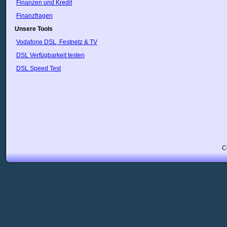
Finanzen und Kredit
Finanzfragen
Unsere Tools
Vodafone DSL, Festnetz & TV
DSL Verfügbarkeit testen
DSL Speed Test
C