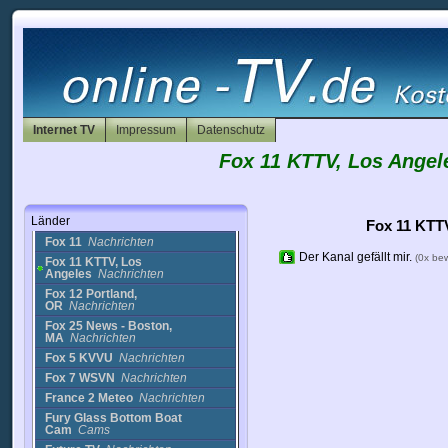
Extra Canal 42 (2)
Nachrichten
Family-Life TV
Nachrichten
Fashion TV :
Photographers
Einkaufen
Fashion TV :
Playboybabes
Einkaufen
Fashion TV:
Swimwear
Einkaufen
Internet TV
Impressum
Datenschutz
Ferret Cam
Cams
Fox 11 KTTV, Los Angel
FITVOne
Religion
Flamingo Cam
Cams
Florida Beach Cam
Cams
Länder
Focus ch. 49
Nachrichten
Fox 11 KTT
Fox 11
Nachrichten
Der Kanal gefällt mir.
(0x be
Fox 11 KTTV, Los
Angeles
Nachrichten
Fox 12 Portland,
OR
Nachrichten
Fox 25 News - Boston,
MA
Nachrichten
Fox 5 KVVU
Nachrichten
Fox 7 WSVN
Nachrichten
France 2 Meteo
Nachrichten
Fury Glass Bottom Boat
Cam
Cams