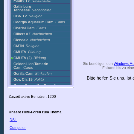
Future TV
Nachrichten
Gatlinburg
Tennesse
Nachrichten
GBN TV
Religion
Georgia Aquarium Cam
Cams
Gharial Cam
Cams
Gilbert AZ
Nachrichten
Glendale
Nachrichten
GMTN
Religion
GMUTV
Bildung
GMUTV (2)
Bildung
Sie benötigen den
Windows Me
Golden Lion Tamarin
Cam
Cams
Es kann bis zu eine
Gorilla Cam
Einkaufen
Bitte helfen Sie uns. Is
Gov. Ch. 19
Politik
Green Parrot Bar Cam
Cams
GTV
Nachrichten
Zurzeit aktive Benutzer: 1200
GTV (2)
Nachrichten
GTV3
Nachrichten
Hanin
Religion
Unsere Hilfe-Foren zum Thema
Hanin (2)
Nachrichten
DSL
Hemingway Home Cat
Cam
Einkaufen
Computer
His Channel
Religion