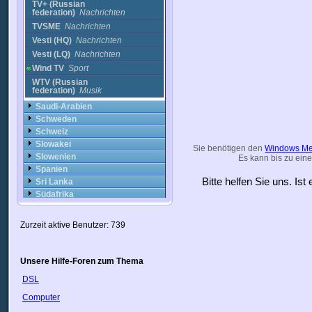
TV+ (Russian
federation)
Nachrichten
TVSME
Nachrichten
Vesti (HQ)
Nachrichten
Vesti (LQ)
Nachrichten
Wind TV
Sport
WTV (Russian
federation)
Musik
Saudi-Arabien
Schweden
Schweiz
Slowakei
Sie benötigen den
Windows Me
Slowenien
Es kann bis zu eine
Spanien
Bitte helfen Sie uns. Is
Sri Lanka
Südafrika
Syrien
Taiwan
Zurzeit aktive Benutzer: 739
Thailand
Trinidad
Tschechische Republik
Unsere Hilfe-Foren zum Thema
Türkei
DSL
Ukraine
Ungarn
Computer
Uruguay