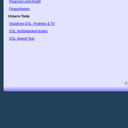
Finanzen und Kredit
USA
Usbekistan
Finanzfragen
Vatikan
Unsere Tools
Venezuela
Vodafone DSL, Festnetz & TV
VietNam
Weißrussland
DSL Verfügbarkeit testen
Zypern
DSL Speed Test
Ägypten
Österreich
C