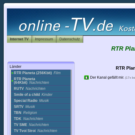
EUROSPORT (2)
Sport
Kabbalah TV (2)
Religion
Mir TV
sonstige
Mir TV (HQ)
Nachrichten
Moscow Cam
Cams
Music TV
Musik
ORT (2)
Nachrichten
Internet TV
Impressum
Datenschutz
PBK Market
Business
RTR Pla
RBC TV
Nachrichten
Ren TV
sonstige
REN-TV
Nachrichten
Länder
RTR Planeta (128Kbit)
Film
RTR Plan
RTR Planeta (256Kbit)
Film
Der Kanal gefällt mir.
(17x b
RTR Planeta
(64Kbit)
Nachrichten
RUTV
Nachrichten
Smile of a child
Kinder
Special Radio
Musik
SRTV
Musik
TBN
Religion
TDK
Nachrichten
TV SME
Nachrichten
TV Tvoi Stroi
Nachrichten