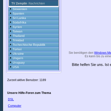
TV Zemplin
Nachrichten
Slowenien
Spanien
Sri Lanka
Südafrika
Syrien
Taiwan
Thailand
Trinidad
Tschechische Republik
Türkei
Sie benötigen den
Windows Me
Ukraine
Es kann bis zu eine
Ungarn
Uruguay
Bitte helfen Sie uns. Is
USA
Usbekistan
Vatikan
Zurzeit aktive Benutzer: 1189
Venezuela
VietNam
Weißrussland
Unsere Hilfe-Foren zum Thema
Zypern
Ägypten
DSL
Österreich
Computer