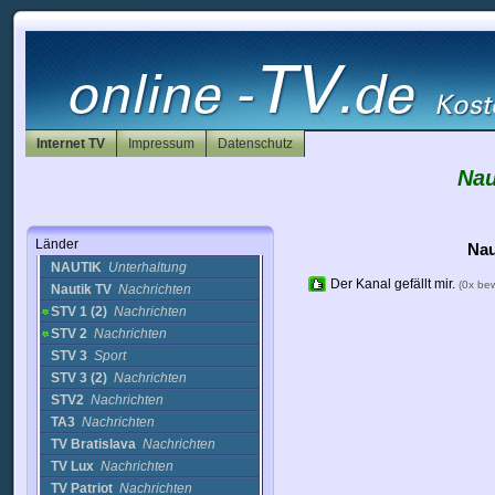
Polen
Portugal
Puerto Rico
Rumänien
Russland
Saudi-Arabien
Schweden
Internet TV
Impressum
Datenschutz
Schweiz
Slowakei
Nau
Kamasutra TV
Nachrichten
Music Box
Musik
Länder
MusicBox
Nachrichten
Nau
NAUTIK
Unterhaltung
Der Kanal gefällt mir.
(0x be
Nautik TV
Nachrichten
STV 1 (2)
Nachrichten
STV 2
Nachrichten
STV 3
Sport
STV 3 (2)
Nachrichten
STV2
Nachrichten
TA3
Nachrichten
TV Bratislava
Nachrichten
TV Lux
Nachrichten
TV Patriot
Nachrichten