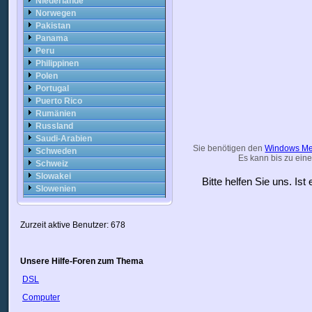
Niederlande
Norwegen
Pakistan
Panama
Peru
Philippinen
Polen
Portugal
Puerto Rico
Rumänien
Russland
Saudi-Arabien
Sie benötigen den
Windows Me
Schweden
Es kann bis zu eine
Schweiz
Slowakei
Bitte helfen Sie uns. Is
Slowenien
Spanien
Sri Lanka
Zurzeit aktive Benutzer: 678
Südafrika
Syrien
Taiwan
Unsere Hilfe-Foren zum Thema
Thailand
Trinidad
DSL
Tschechische Republik
Computer
Türkei