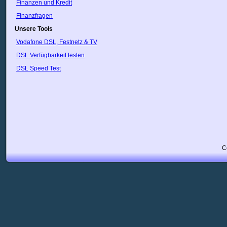
Ukraine
Finanzen und Kredit
Ungarn
Finanzfragen
Uruguay
Unsere Tools
USA
Usbekistan
Vodafone DSL, Festnetz & TV
Vatikan
DSL Verfügbarkeit testen
Venezuela
VietNam
DSL Speed Test
Weißrussland
Zypern
Ägypten
Österreich
C