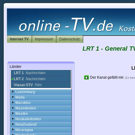
Jordan
Kanada
Kasachstan
Katar
Kolumbien
Kongo
Korea
Internet TV
Impressum
Datenschutz
Kroatien
Kuwait
LRT 1 - General T
Lettland
Libanon
Litauen
Länder
L
LRT 1
Nachrichten
Der Kanal gefällt mir.
(1x be
LRT 2
Nachrichten
Viasat-STV
Film
Luxemburg
Malta
Marokko
Mazedonien
Mexiko
Neukaledonien
NewZealand
Nicaragua