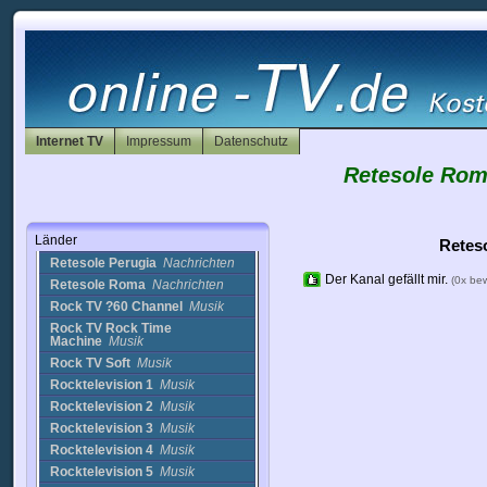
Piu Blu
Nachrichten
PNBox TV
Nachrichten
Prima Antenna
Nachrichten
Primocanale
Nachrichten
Radio Italia
Musik
RadioNapoli
Musik
Rai TG1 - recorded news
Internet TV
Impressum
Datenschutz
20h
Nachrichten
Retesole Rom
Rai TG2 - recorded news
20h30
Nachrichten
Rai TG3 - recorded news
19h
Nachrichten
Länder
Repubblica
Nachrichten
Retes
Retesole Perugia
Nachrichten
Der Kanal gefällt mir.
(0x be
Retesole Roma
Nachrichten
Rock TV ?60 Channel
Musik
Rock TV Rock Time
Machine
Musik
Rock TV Soft
Musik
Rocktelevision 1
Musik
Rocktelevision 2
Musik
Rocktelevision 3
Musik
Rocktelevision 4
Musik
Rocktelevision 5
Musik