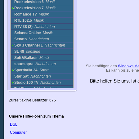
Rocktelevision 6
Musik
Rocktelevision 7
Musik
Romance TV
Musik
RTL 102.5
Musik
RTV 38 (2)
Nachrichten
SciaccaOnLine
Musik
Senato
Nachrichten
Sky 3 Channel 1
Nachrichten
SL 48
sonstige
Soft&Ballads
Musik
sottosopra
Nachrichten
Sie benötigen den
Windows Me
Sportitalia 24
Sport
Es kann bis zu eine
Star Sat
Nachrichten
Bitte helfen Sie uns. Is
Studio 100 TV
Nachrichten
Tef Channel
Nachrichten
Tele 1
Sport
Zurzeit aktive Benutzer: 676
Tele 90
Nachrichten
Tele Boario
Nachrichten
Tele D1
Nachrichten
Unsere Hilfe-Foren zum Thema
Tele Liguria Sud
Sport
DSL
Tele Radio Monte Kronio
Musik
TelefortuneSAT
Einkaufen
Computer
Telejonica
Nachrichten