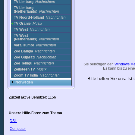
TV Limburg
Nachrichten
TV Limburg
(Netherlands)
Nachrichten
TV Noord-Holland
Nachrichten
TV Oranje
Musik
TV West
Nachrichten
TV West
(Netherlands)
Nachrichten
Vara Humor
Nachrichten
Zee Bangla
Nachrichten
Zee Gujarati
Nachrichten
Zee Telugu
Nachrichten
Sie benötigen den
Windows Me
Es kann bis zu eine
Zeilsteen TV
Musik
Zoom TV India
Nachrichten
Bitte helfen Sie uns. Is
Norwegen
Pakistan
Panama
Zurzeit aktive Benutzer: 1156
Peru
Philippinen
Polen
Unsere Hilfe-Foren zum Thema
Portugal
Puerto Rico
DSL
Rumänien
Computer
Russland