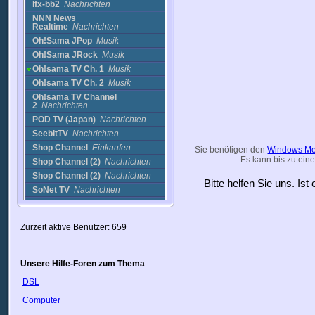
lfx-bb2
Nachrichten
NNN News
Realtime
Nachrichten
Oh!Sama JPop
Musik
Oh!Sama JRock
Musik
Oh!sama TV Ch. 1
Musik
Oh!sama TV Ch. 2
Musik
Oh!sama TV Channel
2
Nachrichten
POD TV (Japan)
Nachrichten
SeebitTV
Nachrichten
Shop Channel
Einkaufen
Sie benötigen den
Windows Me
Es kann bis zu eine
Shop Channel (2)
Nachrichten
Shop Channel (2)
Nachrichten
Bitte helfen Sie uns. Is
SoNet TV
Nachrichten
TBS evening news
Nachrichten
TBS evening news
low
Nachrichten
Zurzeit aktive Benutzer: 659
TBS News
Nachrichten
TBS News [18:00]
(Japan)
Nachrichten
Unsere Hilfe-Foren zum Thema
TBS news23
Nachrichten
DSL
TBS news23 low
Nachrichten
Computer
TBS newsbird
high
Nachrichten