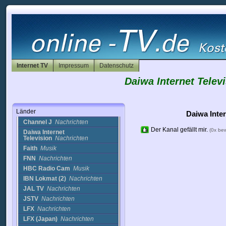
Honduras
Hongkong
Indien
Indonesien
Irak
Iran
Irland
Internet TV
Impressum
Datenschutz
Island
Israel
Daiwa Internet Televi
Italien
Japan
Länder
ANN News
Nachrichten
Daiwa Inter
Channel J
Nachrichten
Der Kanal gefällt mir.
(0x be
Daiwa Internet
Television
Nachrichten
Faith
Musik
FNN
Nachrichten
HBC Radio Cam
Musik
IBN Lokmat (2)
Nachrichten
JAL TV
Nachrichten
JSTV
Nachrichten
LFX
Nachrichten
LFX (Japan)
Nachrichten