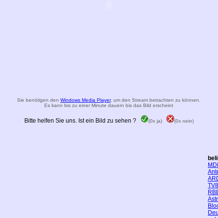
Sie benötigen den
Windows Media Player
, um den Stream betrachten zu können.
Es kann bis zu einer Minute dauern bis das Bild erscheint
Bitte helfen Sie uns. Ist ein Bild zu sehen ?
(0x ja)
(0x nein)
bel
MD
Ant
AR
TV8
RBB
Ast
Blo
Deu