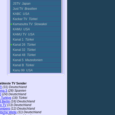
JSTV
Japan
Just TV
Brasilien
KABC
USA
Kackar TV
Türkei
Kamasutra TV
Slowakei
KAMU
USA
KAMU TV
USA
Kanal 1
Türkei
Kanal 26
Türkei
Kanal 32
Türkei
Kanal 48
Türkei
Kanal 5
Mazedonien
Kanal B
Türkei
Kanu 99
USA
KANU TV 99
USA
Kapital Network
Kroatien
iebteste TV Sender
KARE
USA
R
(31) Deutschland
ena 3
(28) Spanien
KARE (2)
USA
D
(24) Deutschland
KBSV
Syrien
 Turkiye
(18) Türkei
KCCI
USA
 Berlin
(16) Deutschland
ro TV
(13) Deutschland
KCEN
USA
omberg
(12) Deutschland
KCTU
USA
tsche Welle
(11) Deutschland