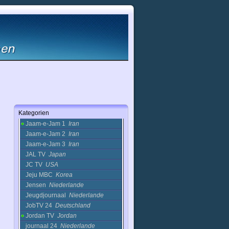
IRIB 4
Iran
IRIB 5
Iran
Irinn
Iran
Iris TV
Mazedonien
IRTV
USA
Islah TV
Saudi-Arabien
Israel Channel 1 IBA News
(English)
Israel
IT News
Deutschland
Ittv Sercanie
Frankreich
ITV 4
Frankreich
Kategorien
Ivorian TV
Cote DIvoire
Jaam-e-Jam 1
Iran
Jaam-e-Jam 2
Iran
Jaam-e-Jam 3
Iran
JAL TV
Japan
JC TV
USA
Jeju MBC
Korea
Jensen
Niederlande
Jeugdjournaal
Niederlande
JobTV 24
Deutschland
Jordan TV
Jordan
journaal 24
Niederlande