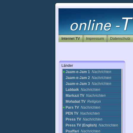
Alalam
Religion
Amouzesh TV
Nachrichten
Azadi
Nachrichten
iran tv3
Nachrichten
IRIB 1
Nachrichten
IRIB 1 (2)
Nachrichten
IRIB 2
Film
Internet TV
Impressum
Datenschutz
IRIB 2 (2)
Nachrichten
IRIB 4
Nachrichten
IRIB 5
Nachrichten
IRIB1
Religion
Länder
Irinn
Nachrichten
Jaam-e-Jam 1
Nachrichten
Jaam-e-Jam 2
Nachrichten
Jaam-e-Jam 3
Nachrichten
Labbaik
Nachrichten
Markazi TV
Nachrichten
Mohabat TV
Religion
Pars TV
Nachrichten
PEN TV
Nachrichten
Press TV
Nachrichten
Press TV (English)
Nachrichten
Psaffari
Nachrichten