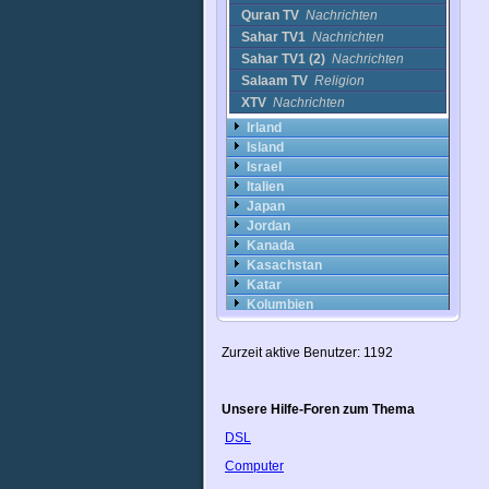
Quran TV
Nachrichten
Sahar TV1
Nachrichten
Sahar TV1 (2)
Nachrichten
Salaam TV
Religion
XTV
Nachrichten
Irland
Island
Israel
Italien
Japan
Jordan
Kanada
Kasachstan
Katar
Kolumbien
Kongo
Korea
Zurzeit aktive Benutzer: 1192
Kroatien
Kuwait
Lettland
Unsere Hilfe-Foren zum Thema
Libanon
DSL
Litauen
Luxemburg
Computer
Malta