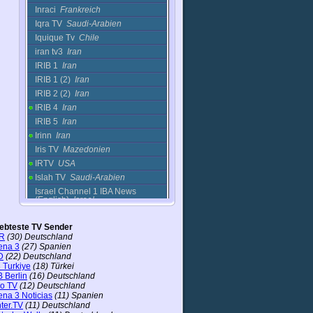
Inraci
Frankreich
Iqra TV
Saudi-Arabien
Iquique Tv
Chile
iran tv3
Iran
IRIB 1
Iran
IRIB 1 (2)
Iran
IRIB 2 (2)
Iran
IRIB 4
Iran
IRIB 5
Iran
Irinn
Iran
Iris TV
Mazedonien
IRTV
USA
Islah TV
Saudi-Arabien
Israel Channel 1 IBA News
(English)
Israel
IT News
Deutschland
iebteste TV Sender
Ittv Sercanie
Frankreich
R
(30) Deutschland
ITV 4
Frankreich
ena 3
(27) Spanien
Ivorian TV
Cote DIvoire
D
(22) Deutschland
 Turkiye
(18) Türkei
Jaam-e-Jam 1
Iran
 Berlin
(16) Deutschland
Jaam-e-Jam 2
Iran
ro TV
(12) Deutschland
ena 3 Noticias
(11) Spanien
Jaam-e-Jam 3
Iran
ter.TV
(11) Deutschland
JAL TV
Japan