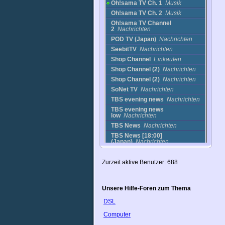
Oh!sama TV Ch. 1
Musik
Oh!sama TV Ch. 2
Musik
Oh!sama TV Channel
2
Nachrichten
POD TV (Japan)
Nachrichten
SeebitTV
Nachrichten
Shop Channel
Einkaufen
Shop Channel (2)
Nachrichten
Shop Channel (2)
Nachrichten
SoNet TV
Nachrichten
TBS evening news
Nachrichten
TBS evening news
low
Nachrichten
TBS News
Nachrichten
TBS News [18:00]
(Japan)
Nachrichten
TBS news23
Nachrichten
TBS news23 low
Nachrichten
Zurzeit aktive Benutzer: 688
TBS newsbird
high
Nachrichten
TBS newsbird low
Nachrichten
Unsere Hilfe-Foren zum Thema
Tsukuba, Ibaraki Cam
Cams
DSL
Tsukuba, Ibaraki
Pref
Nachrichten
Computer
Yomiuri
Nachrichten