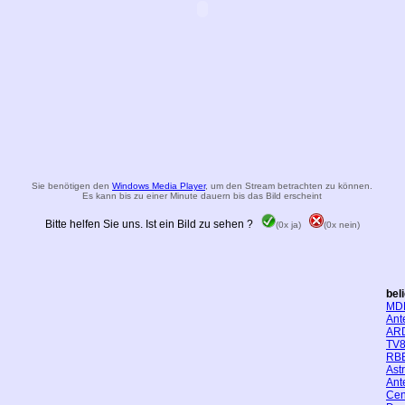
Sie benötigen den
Windows Media Player
, um den Stream betrachten zu können.
Es kann bis zu einer Minute dauern bis das Bild erscheint
Bitte helfen Sie uns. Ist ein Bild zu sehen ?
(0x ja)
(0x nein)
bel
MD
Ant
AR
TV8
RBB
Ast
Ant
Cen