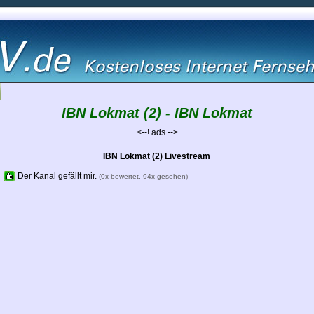
IBN Lokmat (2) - IBN Lokmat
<--! ads -->
IBN Lokmat (2) Livestream
Der Kanal gefällt mir.
(0x bewertet, 94x gesehen)