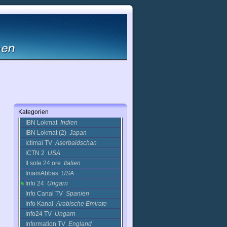
HT1 Hausruck
Österreich
HT1 Hausruck TV
Niederlande
HTH (2)
Ukraine
HTV - Hanoi 7
VietNam
HTV Borsa
Rumänien
HUDA
USA
Huda TV
Arabische Emirate
Hurricane TV
USA
Iasi TV
Rumänien
IB3
Spanien
IBN 7
Indien
Kategorien
IBN Live
Indien
IBN Lokmat
Indien
IBN Lokmat (2)
Japan
Ictimai TV
Aserbaidschan
ICTN 2
USA
Il sole 24 ore
Italien
ImamAbbas
USA
Info 24
Ungarn
Info Canal TV
Spanien
Info Kanal
Arabische Emirate
Info24 TV
Ungarn
Information TV
England