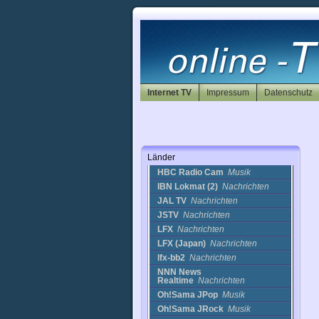
Iran
Irland
Island
Israel
Italien
Japan
Internet TV
ANN News
Nachrichten
Impressum
Datenschutz
Channel J
Nachrichten
Daiwa Internet
Television
Nachrichten
Faith
Musik
Länder
FNN
Nachrichten
HBC Radio Cam
Musik
IBN Lokmat (2)
Nachrichten
JAL TV
Nachrichten
JSTV
Nachrichten
LFX
Nachrichten
LFX (Japan)
Nachrichten
lfx-bb2
Nachrichten
NNN News
Realtime
Nachrichten
Oh!Sama JPop
Musik
Oh!Sama JRock
Musik