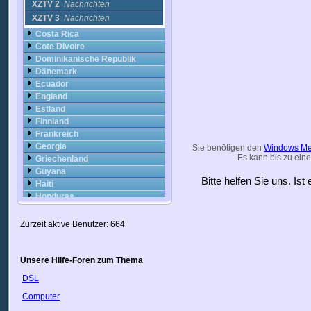
XZTV 2
Nachrichten
XZTV 3
Nachrichten
Costa Rica
Cote DIvoire
Dominikanische Republik
Dänemark
Ecuador
England
Estland
Finnland
Frankreich
Georgia
Sie benötigen den
Windows Me
Es kann bis zu eine
Griechenland
Guyana
Bitte helfen Sie uns. Is
Haiti
Honduras
Hongkong
Indien
Zurzeit aktive Benutzer: 664
Indonesien
Irak
Iran
Unsere Hilfe-Foren zum Thema
Irland
DSL
Island
Computer
Israel
Italien