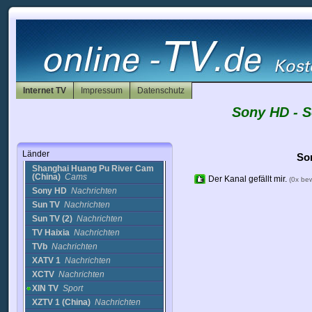
National Geographic
(2)
Bildung
NC News
Nachrichten
NDT TV
Film
NJTV 7 Childrens
Channel
Kinder
NTDTV
Nachrichten
Internet TV
Impressum
Datenschutz
NYTV
Nachrichten
Sony HD - S
QTV-1
Nachrichten
QTV-1 (2)
Nachrichten
SDTV3 (GGTV)
Nachrichten
Länder
SGMBB
Nachrichten
So
Shanghai Huang Pu River Cam
(China)
Cams
Der Kanal gefällt mir.
(0x be
Sony HD
Nachrichten
Sun TV
Nachrichten
Sun TV (2)
Nachrichten
TV Haixia
Nachrichten
TVb
Nachrichten
XATV 1
Nachrichten
XCTV
Nachrichten
XIN TV
Sport
XZTV 1 (China)
Nachrichten