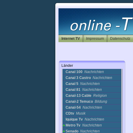
Aserbaidschan
Australien
Belgien
Belize
Benin
Bolivien
Bosnien Herzegowina
Internet TV
Impressum
Datenschutz
Brasilien
Brunei
Bulgarien
Chile
Länder
Arica TV
Nachrichten
Canal 100
Nachrichten
Canal 3 Castro
Nachrichten
Canal 5
Nachrichten
Canal 81
Nachrichten
Canal-13 Cable
Religion
Canal-2 Temuco
Bildung
Canal-54
Nachrichten
CDtv
Musik
Iquique Tv
Nachrichten
Metro Tv
Nachrichten
Senado
Nachrichten