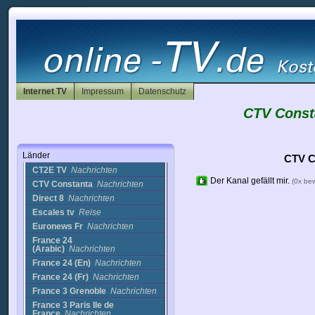
Board Riders TV
Sport
Boardriders
Nachrichten
Boardriders TV
Sport
BRNTV
Religion
Canalmoza
Musik
Cap 24
Nachrichten
Internet TV
Impressum
Datenschutz
Citevents
Bordeaux
Nachrichten
CTV Const
Clap TV
Film
Conos-TV
Nachrichten
CT2E - ex Ciel Tv
Länder
(France)
Nachrichten
CTV C
CT2E TV
Nachrichten
Der Kanal gefällt mir.
(0x be
CTV Constanta
Nachrichten
Direct 8
Nachrichten
Escales tv
Reise
Euronews Fr
Nachrichten
France 24
(Arabic)
Nachrichten
France 24 (En)
Nachrichten
France 24 (Fr)
Nachrichten
France 3 Grenoble
Nachrichten
France 3 Paris Ile de
France
Nachrichten