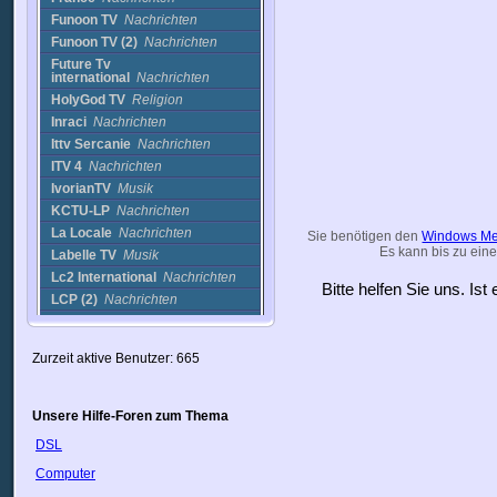
Funoon TV
Nachrichten
Funoon TV (2)
Nachrichten
Future Tv
international
Nachrichten
HolyGod TV
Religion
Inraci
Nachrichten
Ittv Sercanie
Nachrichten
ITV 4
Nachrichten
IvorianTV
Musik
KCTU-LP
Nachrichten
La Locale
Nachrichten
Sie benötigen den
Windows Me
Es kann bis zu eine
Labelle TV
Musik
Lc2 International
Nachrichten
Bitte helfen Sie uns. Is
LCP (2)
Nachrichten
Les Houches Cam
(France)
Cams
Lusophonie Paris
Nachrichten
Zurzeit aktive Benutzer: 665
LZK TV
Nachrichten
M6 Le 6 Minutes
Nachrichten
Unsere Hilfe-Foren zum Thema
MCM
Musik
DSL
MCM (2)
Musik
MLC-TV
Musik
Computer
Mulivan TV
Musik