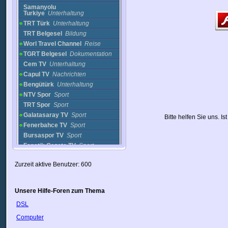
Samanyolu
Turkiye
Unterhaltung
TRT Türk
Unterhaltung
TRT Belgesel
Bildung
Worl Travel Channel
Reise
TGRT Belgesel
Dokumentation
Cem TV
Unterhaltung
Capul TV
Nachrichten
Bengütürk
Unterhaltung
NTV Spor
Sport
TRT Spor
Sport
Galatasaray TV
Sport
Bitte helfen Sie uns. I
Fenerbahce TV
Sport
Bursaspor TV
Sport
Fanatik Gazete TV
Sport
Powertürk Muzik Kanal
Musik
Zurzeit aktive Benutzer: 600
Number One TV Muzik
Musik
Kral TV Muzik
Musik
Genc TV
Musik
Unsere Hilfe-Foren zum Thema
TRT Muzik
Musik
DSL
Sinop Yildiz TV
Regional
Ada TV Kibris
Nachrichten
Computer
Akdeniz TV - Antalya
Regional