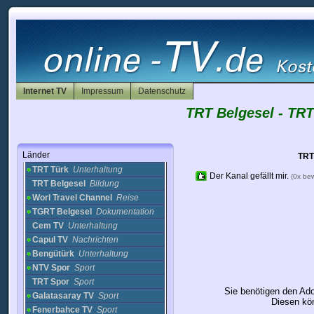
TRT HD
Nachrichten
TRT 1
Nachrichten
Beyaz TV
Unterhaltung
Bugün TV
Unterhaltung
Flash TV Türkiye
Unterhaltung
Olay TV
Unterhaltung
Internet TV
Kanal B
Nachrichten
Impressum
Datenschutz
Kanal 7
Unterhaltung
TRT Belgesel - TRT
Kanal A
Unterhaltung
Kanaltürk
Unterhaltung
Samanyolu
Länder
Turkiye
Unterhaltung
TRT
TRT Türk
Unterhaltung
Der Kanal gefällt mir.
(0x be
TRT Belgesel
Bildung
Worl Travel Channel
Reise
TGRT Belgesel
Dokumentation
Cem TV
Unterhaltung
Capul TV
Nachrichten
Bengütürk
Unterhaltung
NTV Spor
Sport
TRT Spor
Sport
Sie benötigen den Ad
Galatasaray TV
Sport
Diesen kön
Fenerbahce TV
Sport