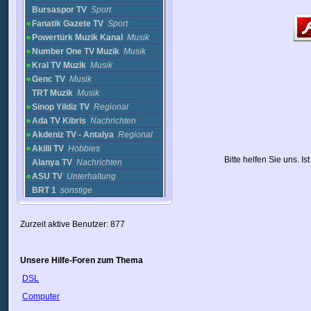
Bursaspor TV
Sport
Fanatik Gazete TV
Sport
Powertürk Muzik Kanal
Musik
Number One TV Muzik
Musik
Kral TV Muzik
Musik
Genc TV
Musik
TRT Muzik
Musik
Sinop Yildiz TV
Regional
Ada TV Kibris
Nachrichten
Akdeniz TV - Antalya
Regional
Akilli TV
Hobbies
Bitte helfen Sie uns. I
Alanya TV
Nachrichten
ASU TV
Unterhaltung
BRT 1
sonstige
BRT 2
Unterhaltung
Cay TV
Unterhaltung
Zurzeit aktive Benutzer: 877
CNBC türk
sonstige
Ege TV
Regional
ERTV - Malatya
Nachrichten
Unsere Hilfe-Foren zum Thema
ESTV - Eskisehir
DSL
TV
Unterhaltung
Gelisim TV
Unterhaltung
Computer
Gunes TV - Tokat
Nachrichten