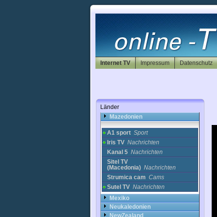
Kasachstan
Katar
Kolumbien
Kongo
Korea
Kroatien
Kuwait
Internet TV
Impressum
Datenschutz
Lettland
Libanon
Litauen
Luxemburg
Malta
Länder
Marokko
Mazedonien
A1 sport
Sport
Iris TV
Nachrichten
Kanal 5
Nachrichten
Sitel TV
(Macedonia)
Nachrichten
Strumica cam
Cams
Sutel TV
Nachrichten
Mexiko
Neukaledonien
NewZealand