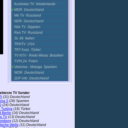
Kurdistan TV
Niederlande
MDR
Deutschland
Mir TV
Russland
NDR
Deutschland
Nile TV
Ägypten
Ren TV
Russland
SL 48
Italien
TRNTV
USA
TRT Avaz
Türkei
TV NTV - Rede Minas
Brasilien
TVPL24
Polen
Velevisa - Malaga
Spanien
WDR
Deutschland
ZDF info
Deutschland
ZDF neo
Deutschland
Spiele
iebteste TV Sender
Sport
R
(31) Deutschland
ena 3
(28) Spanien
Unterhaltung
D
(24) Deutschland
 Turkiye
(18) Türkei
 Berlin
(16) Deutschland
ro TV
(13) Deutschland
omberg
(12) Deutschland
tsche Welle
(11) Deutschland