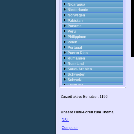
Nicaragua
Niederlande
Norwegen
Pakistan
Panama
Peru
Philippinen
Polen
Portugal
Puerto Rico
Rumänien
Russland
Saudi-Arabien
Schweden
Schweiz
Slowakei
Slowenien
Spanien
Zurzeit aktive Benutzer: 1196
Sri Lanka
Südafrika
Unsere Hilfe-Foren zum Thema
Syrien
Taiwan
DSL
Thailand
Computer
Trinidad
Tschechische Republik