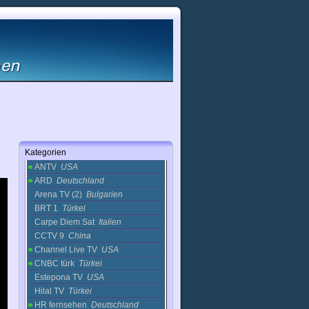
Kunst
Magie
Mode
Musik
Nachrichten
Politik
Radio
Regional
Reise
Religion
sonstige
Kategorien
1 Channel
Russland
ANTV
USA
ARD
Deutschland
Arena TV (2)
Bulgarien
BRT 1
Türkei
Carpe Diem Sat
Italien
CCTV 9
China
Channel Live TV
USA
CNBC türk
Türkei
Estepona TV
USA
Hilal TV
Türkei
HR fernsehen
Deutschland