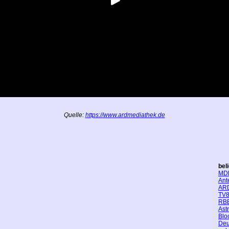
Quelle:
https://www.ardmediathek.de
bel
MD
Ant
AR
TV8
RBB
Ast
Blo
Deu