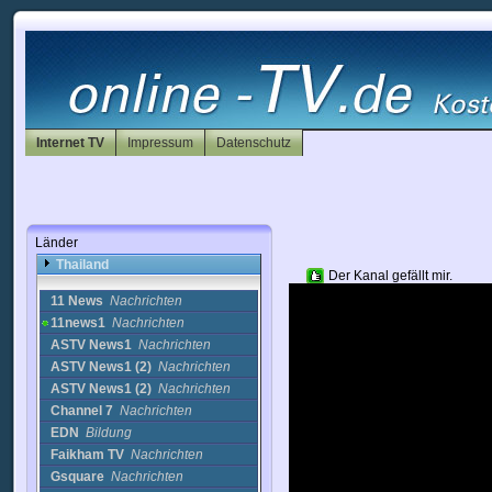
Puerto Rico
Rumänien
Russland
Saudi-Arabien
Schweden
Schweiz
Slowakei
Internet TV
Impressum
Datenschutz
Slowenien
Spanien
Sri Lanka
Südafrika
Syrien
Länder
Taiwan
Thailand
Der Kanal gefällt mir.
11 News
Nachrichten
11news1
Nachrichten
ASTV News1
Nachrichten
ASTV News1 (2)
Nachrichten
ASTV News1 (2)
Nachrichten
Channel 7
Nachrichten
EDN
Bildung
Faikham TV
Nachrichten
Gsquare
Nachrichten