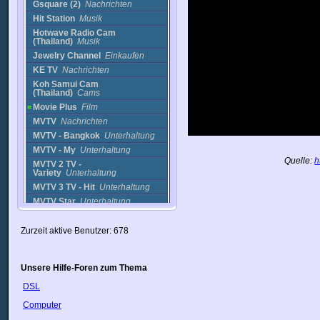
Gsquare (2)
Nachrichten
Hit Station
Musik
Hotwave Radio Cam
(Thailand)
Musik
Jewelry Channel
Einkaufen
KE TV
Nachrichten
Koh Samui Cam
(Thailand)
Cams
Movie Plus
Film
MVTV
Nachrichten
MVTV - Bangkok
Unterhaltung
MVTV - My
Unterhaltung
Quelle:
h
MVTV 2 TV -
Variety
Unterhaltung
MVTV 3 TV - Hit
Unterhaltung
MVTV Star
Unterhaltung
Nation Channel
Nachrichten
News 1
Nachrichten
Zurzeit aktive Benutzer: 678
POP
Musik
Thai Chao
Nachrichten
Unsere Hilfe-Foren zum Thema
Thailand Outlook
Channel
Nachrichten
DSL
TV 5
Nachrichten
Computer
TV 9
Nachrichten