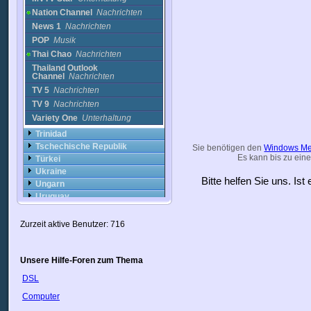
Nation Channel
Nachrichten
News 1
Nachrichten
POP
Musik
Thai Chao
Nachrichten
Thailand Outlook
Channel
Nachrichten
TV 5
Nachrichten
TV 9
Nachrichten
Variety One
Unterhaltung
Trinidad
Tschechische Republik
Sie benötigen den
Windows Me
Es kann bis zu eine
Türkei
Ukraine
Bitte helfen Sie uns. Is
Ungarn
Uruguay
USA
Usbekistan
Zurzeit aktive Benutzer: 716
Vatikan
Venezuela
VietNam
Unsere Hilfe-Foren zum Thema
Weißrussland
DSL
Zypern
Computer
Ägypten
Österreich