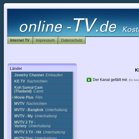
11news1
Nachrichten
ASTV News1
Nachrichten
ASTV News1 (2)
Nachrichten
ASTV News1 (2)
Nachrichten
Channel 7
Nachrichten
EDN
Bildung
Internet TV
Faikham TV
Impressum
Nachrichten
Datenschutz
Gsquare
Nachrichten
Gsquare (2)
Nachrichten
Hit Station
Musik
Hotwave Radio Cam
Länder
(Thailand)
Musik
K
Jewelry Channel
Einkaufen
Der Kanal gefällt mir.
(0x be
KE TV
Nachrichten
Koh Samui Cam
(Thailand)
Cams
Movie Plus
Film
MVTV
Nachrichten
MVTV - Bangkok
Unterhaltung
MVTV - My
Unterhaltung
MVTV 2 TV -
Variety
Unterhaltung
MVTV 3 TV - Hit
Unterhaltung
MVTV Star
Unterhaltung