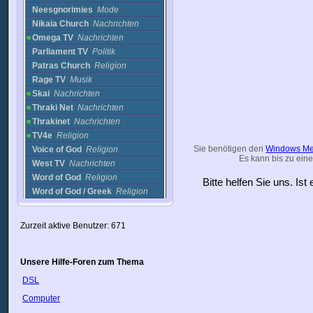
Neesgnorimies
Mode
Nikaia Church
Nachrichten
Omega TV
Nachrichten
Parliament TV
Politik
Patras Church
Religion
Rage TV
Musik
Skai
Nachrichten
Thraki Net
Nachrichten
Thrakinet
Nachrichten
TV4e
Religion
Sie benötigen den
Windows Me
Voice of God
Religion
Es kann bis zu eine
West TV
Nachrichten
Word of God
Religion
Bitte helfen Sie uns. Is
Word of God / Greek
Religion
Word of God / italian
Religion
WZRA-48 TV
Nachrichten
Zurzeit aktive Benutzer: 671
Guyana
Haiti
Honduras
Unsere Hilfe-Foren zum Thema
Hongkong
DSL
Indien
Computer
Indonesien
Irak