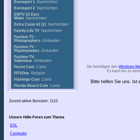
Eurosport 1
Nachrichten
Eurosport 2
Nachrichten
EWTV 22 East
Wake
Nachrichten
Extra Canal 42 (2)
Nachrichten
Family-Life TV
Nachrichten
Fashion TV :
Photographers
Einkaufen
Fashion TV :
Playboybabes
Einkaufen
Fashion TV:
Swimwear
Einkaufen
Sie benötigen den
Windows Me
Ferret Cam
Cams
Es kann bis zu eine
FITVOne
Religion
Flamingo Cam
Cams
Bitte helfen Sie uns. Is
Florida Beach Cam
Cams
Focus ch. 49
Nachrichten
Fox 11
Nachrichten
Zurzeit aktive Benutzer: 1110
Fox 11 KTTV, Los
Angeles
Nachrichten
Fox 12 Portland,
Unsere Hilfe-Foren zum Thema
OR
Nachrichten
Fox 25 News - Boston,
DSL
MA
Nachrichten
Computer
Fox 5 KVVU
Nachrichten