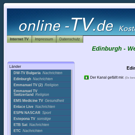
CTNT World
Nachrichten
CTTV
Politik
CTVN
Religion
Daystar
Religion
Deer Run Bed and Breakfast
Cam
Cams
Denver 8
Nachrichten
Internet TV
Impressum
Datenschutz
Dominicanyorktv
Nachrichten
Edinburgh - W
Dr. Gene Scott
Religion
Dr. Gene Scott.
Religion
DW Arabic
Religion
Länder
DW-TV
Nachrichten
Edi
DW-TV Bulgaria
Nachrichten
Der Kanal gefällt mir.
(0x be
Edinburgh
Nachrichten
Emmanuel TV (2)
Religion
Emmanuel TV
Switzerland
Religion
EMS Medicine TV
Gesundheit
Enlace Live
Nachrichten
ESPN NASCAR
Sport
Estepona TV
sonstige
ETB Sat
Nachrichten
ETC
Nachrichten