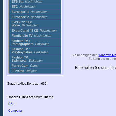
ETB Sat
Nachrichten
ETC
Nachrichten
Eurosport 1
Nachrichten
Eurosport 2
Nachrichten
EWTV 22 East
Wake
Nachrichten
Extra Canal 42 (2)
Nachrichten
Family-Life TV
Nachrichten
Fashion TV :
Photographers
Einkaufen
Fashion TV :
Playboybabes
Einkaufen
Sie benötigen den
Windows Me
Fashion TV:
Es kann bis zu eine
Swimwear
Einkaufen
Ferret Cam
Cams
Bitte helfen Sie uns. Is
FITVOne
Religion
Flamingo Cam
Cams
Florida Beach Cam
Cams
Zurzeit aktive Benutzer: 632
Focus ch. 49
Nachrichten
Fox 11
Nachrichten
Fox 11 KTTV, Los
Unsere Hilfe-Foren zum Thema
Angeles
Nachrichten
DSL
Fox 12 Portland,
OR
Nachrichten
Computer
Fox 25 News - Boston,