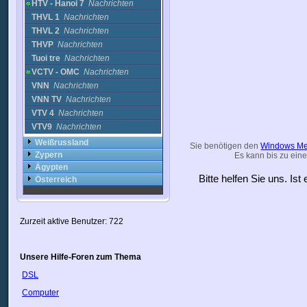
HTV - Hanoi 7
Nachrichten
THVL 1
Nachrichten
THVL 2
Nachrichten
THVP
Nachrichten
Tuoi tre
Nachrichten
VCTV - OMC
Nachrichten
VNN
Nachrichten
VNN TV
Nachrichten
VTV 4
Nachrichten
VTV9
Nachrichten
Weißrussland
Sie benötigen den
Windows Me
Zypern
Es kann bis zu eine
Ägypten
Bitte helfen Sie uns. Is
Österreich
Zurzeit aktive Benutzer: 722
Unsere Hilfe-Foren zum Thema
DSL
Computer