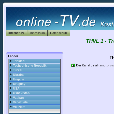
Rumänien
Russland
Saudi-Arabien
Schweden
Schweiz
Slowakei
Slowenien
Internet TV
Impressum
Datenschutz
Spanien
Sri Lanka
THVL 1 - Tr
Südafrika
Syrien
Taiwan
Länder
Thailand
TH
Trinidad
Der Kanal gefällt mir.
Tschechische Republik
(1x be
Türkei
Ukraine
Ungarn
Uruguay
USA
Usbekistan
Vatikan
Venezuela
VietNam