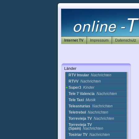
Estrada TV
Nachrichten
Fuego TV
Religion
Gandia Televisio
Nachrichten
IB3
Nachrichten
Info Canal TV
Nachrichten
Intereconomia
Business
Localia TV
Musik
Internet TV
Impressum
Datenschutz
M95
Nachrichten
Mundo Magico
Magie
Ojos Solidarios
Nachrichten
Onda Cadiz
Nachrichten
Länder
Onda Jerez
Nachrichten
RTV Insular
Nachrichten
RTVV
Nachrichten
Super3
Kinder
Tele 7 Valencia
Nachrichten
Tele Taxi
Musik
Teleasturias
Nachrichten
Teletrebol
Nachrichten
Torrevieja TV
Nachrichten
Torrevieja TV
(Spain)
Nachrichten
Tosiriar TV
Nachrichten