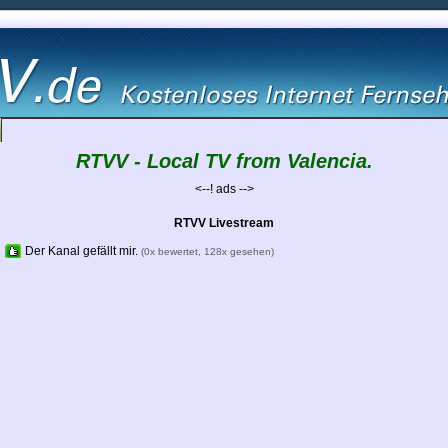
RTVV - Local TV from Valencia.
<--! ads -->
RTVV Livestream
Der Kanal gefällt mir.
(0x bewertet, 128x gesehen)