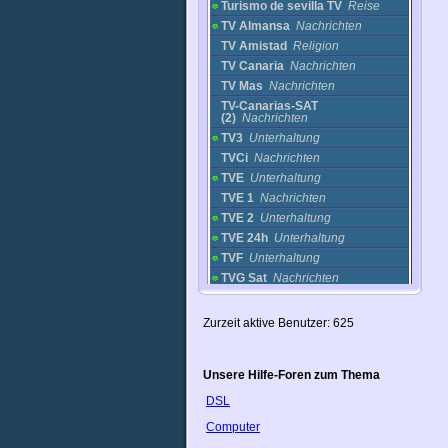
Turismo de sevilla TV
Reise
TV Almansa
Nachrichten
TV Amistad
Religion
TV Canaria
Nachrichten
TV Mas
Nachrichten
TV-Canarias-SAT
(2)
Nachrichten
TV3
Unterhaltung
TVCi
Nachrichten
TVE
Unterhaltung
TVE 1
Nachrichten
TVE 2
Unterhaltung
TVE 24h
Unterhaltung
TVF
Unterhaltung
TVG Sat
Nachrichten
TVVI
Nachrichten
UPV TV
Nachrichten
Zurzeit aktive Benutzer: 625
URJC
Bildung
Velevisa - Malaga
sonstige
Unsere Hilfe-Foren zum Thema
VEO TV
Nachrichten
VTV
Nachrichten
DSL
Sri Lanka
Computer
Südafrika