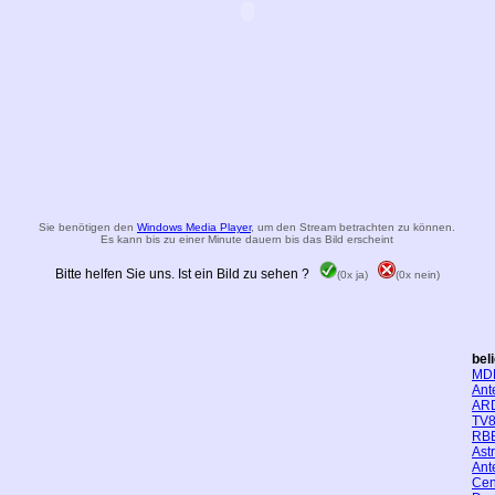
Sie benötigen den
Windows Media Player
, um den Stream betrachten zu können.
Es kann bis zu einer Minute dauern bis das Bild erscheint
Bitte helfen Sie uns. Ist ein Bild zu sehen ?
(0x ja)
(0x nein)
bel
MD
Ant
AR
TV8
RBB
Ast
Ant
Cen