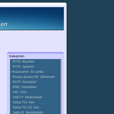
RTR Planeta (64Kbit)
Russland
RTV
Belgien
RTV 38 (2)
Italien
Rtv channel
(Netherlands)
Niederlande
RTV Drenthe
Niederlande
RTV Insular
Spanien
RTV Noord
Niederlande
RTV Noord
Holland
Niederlande
RTV Oost
Niederlande
Kategorien
RTV-SLO
Slowenien
RTVE
Brasilien
RTVV
Spanien
Rupavahini
Sri Lanka
Rusiya alyaum HD
Dänemark
RUTV
Russland
RWC
Kolumbien
S4C
USA
SAB TV
Niederlande
Sahar TV1
Iran
Sahar TV1 (2)
Iran
Salto A1
Niederlande