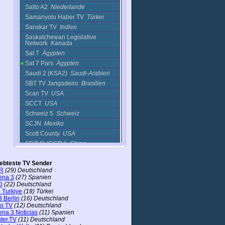
Salto A2
Niederlande
Samanyolu Haber TV
Türkei
Sanskar TV
Indien
Saskatchewan Legislative
Network
Kanada
Sat 7
Ägypten
Sat 7 Pars
Ägypten
Saudi 2 (KSA2)
Saudi-Arabien
SBT TV Jangadeiro
Brasilien
Scan TV
USA
SCCT
USA
Schweiz 5
Schweiz
SCJN
Mexiko
Scott County
USA
SDTV3 (GGTV)
China
Seanad
Irland
iebteste TV Sender
SeebitTV
Japan
R
(29) Deutschland
Senado
Chile
ena 3
(27) Spanien
Senado Argentino
Argentinien
D
(22) Deutschland
 Turkiye
(18) Türkei
Senato
Italien
 Berlin
(16) Deutschland
Ser TV Canal 11
Panama
ro TV
(12) Deutschland
ena 3 Noticias
(11) Spanien
Ses TV
Türkei
ter.TV
(11) Deutschland
SFATV
USA