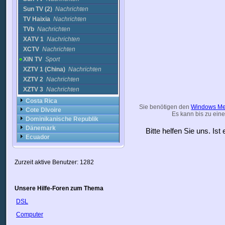
Sun TV (2)
Nachrichten
TV Haixia
Nachrichten
TVb
Nachrichten
XATV 1
Nachrichten
XCTV
Nachrichten
XIN TV
Sport
XZTV 1 (China)
Nachrichten
XZTV 2
Nachrichten
XZTV 3
Nachrichten
Costa Rica
Sie benötigen den
Windows Me
Cote DIvoire
Es kann bis zu eine
Dominikanische Republik
Dänemark
Bitte helfen Sie uns. Is
Ecuador
England
Estland
Zurzeit aktive Benutzer: 1282
Finnland
Frankreich
Georgia
Unsere Hilfe-Foren zum Thema
Griechenland
Guyana
DSL
Haiti
Computer
Honduras