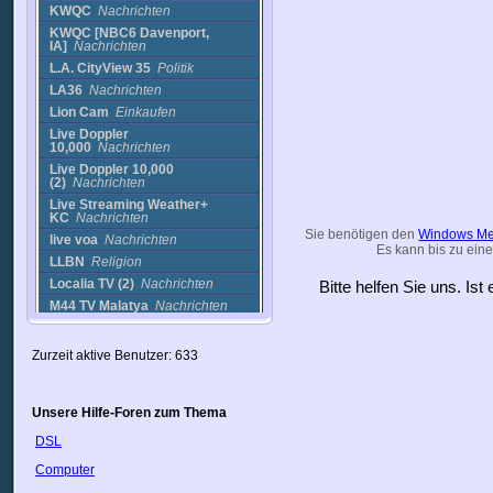
KWQC
Nachrichten
KWQC [NBC6 Davenport,
IA]
Nachrichten
L.A. CityView 35
Politik
LA36
Nachrichten
Lion Cam
Einkaufen
Live Doppler
10,000
Nachrichten
Live Doppler 10,000
(2)
Nachrichten
Live Streaming Weather+
KC
Nachrichten
Sie benötigen den
Windows Me
live voa
Nachrichten
Es kann bis zu eine
LLBN
Religion
Localia TV (2)
Nachrichten
Bitte helfen Sie uns. Is
M44 TV Malatya
Nachrichten
Marcos Trattoria-Pizzeria
Cam
Cams
Zurzeit aktive Benutzer: 633
Marti Noticias
Politik
Mary TV
Nachrichten
Mesa
Nachrichten
Unsere Hilfe-Foren zum Thema
Mia Television
Nachrichten
DSL
Miami club
Sport
Computer
MIAMI DJ TV
Musik