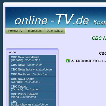
Kanada
A-Channel
Nachrichten
Arabic Movies Channel
2
Religion
BBC Sport
Sport
Boas Novas
Nachrichten
Internet TV
Impressum
Datenschutz
Canal Savoir
Unterhaltung
CBC N
CBC Edmonton
Nachrichten
CBC Latest News
Nachrichten
CBC Manitoba
Nachrichten
Länder
CBC Montreal
Nachrichten
CBC
CBC New Foundland
(Canada)
Nachrichten
Der Kanal gefällt mir.
(0x be
CBC News
Nachrichten
CBC News hourly
Nachrichten
CBC Northbeat
Nachrichten
CBC Nova Scotia
(Canada)
Nachrichten
CBC Ottawa
(Canada)
Nachrichten
CBC Prince Edward
Island
Nachrichten
CBC
Saskatchewan
Nachrichten