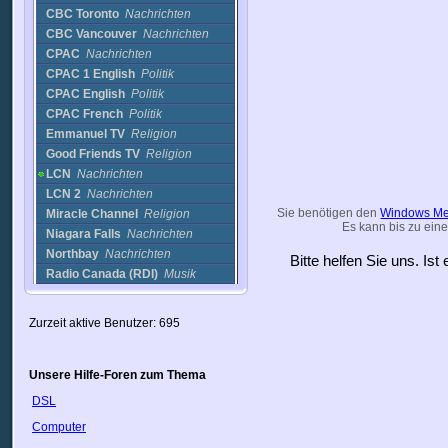
CBC Toronto
Nachrichten
CBC Vancouver
Nachrichten
CPAC
Nachrichten
CPAC 1 English
Politik
CPAC English
Politik
CPAC French
Politik
Emmanuel TV
Religion
Good Friends TV
Religion
LCN
Nachrichten
LCN 2
Nachrichten
Sie benötigen den
Windows Me
Miracle Channel
Religion
Es kann bis zu eine
Niagara Falls
Nachrichten
Northbay
Nachrichten
Bitte helfen Sie uns. Is
Radio Canada (RDI)
Musik
RDI
Nachrichten
Salt and Light
Religion
Zurzeit aktive Benutzer: 695
Saskatchewan Legislative
Network
Nachrichten
Shop TV (Canada)
Nachrichten
Unsere Hilfe-Foren zum Thema
Shopping TVA
Einkaufen
DSL
SHOPTV Canada
Einkaufen
Tartagal
Nachrichten
Computer
The Shopping