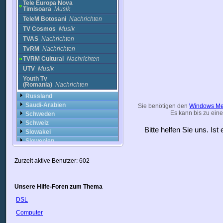
Tele Europa Nova
Timisoara
Musik
TeleM Botosani
Nachrichten
TV Cosmos
Musik
TVAS
Nachrichten
TvRM
Nachrichten
TVRM Cultural
Nachrichten
UTV
Musik
Youth Tv
(Romania)
Nachrichten
Russland
Saudi-Arabien
Sie benötigen den
Windows Me
Es kann bis zu eine
Schweden
Schweiz
Bitte helfen Sie uns. Is
Slowakei
Slowenien
Spanien
Sri Lanka
Zurzeit aktive Benutzer: 602
Südafrika
Syrien
Taiwan
Unsere Hilfe-Foren zum Thema
Thailand
DSL
Trinidad
Computer
Tschechische Republik
Türkei